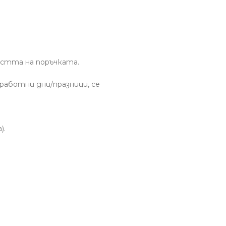
остта на поръчката.
еработни дни/празници, се
).