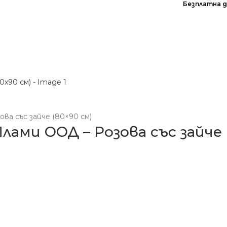
Безплатна д
АЩИ ПРЕПАРАТИ
ЗАХАРНИ ИЗДЕЛИЯ
ВИТАМИНИ, ДОБАВКИ И ХОМЕОПАТИЯ
ИГР
а със зайче (80×90 см)
ами ООД – Розова със зайче 