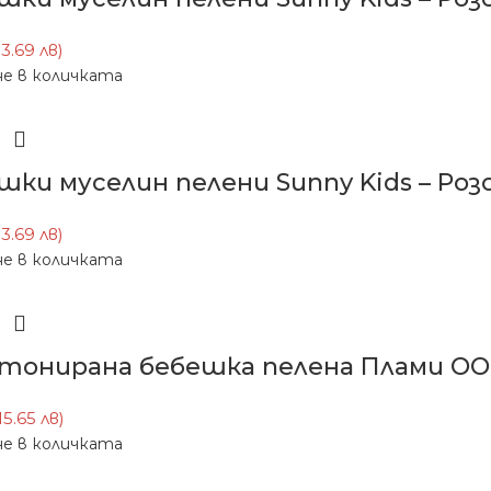
13.69 лв)
е в количката
шки муселин пелени Sunny Kids – Розо
13.69 лв)
е в количката
тонирана бебешка пелена Плами ООД 
15.65 лв)
е в количката