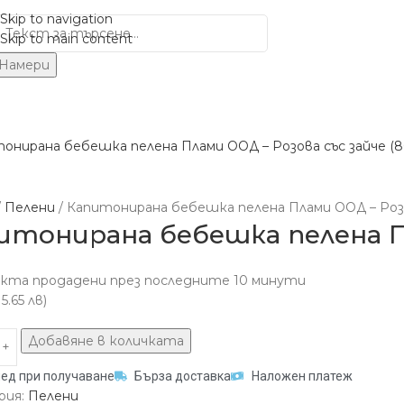
Skip to navigation
Skip to main content
Намери
ДАПТИРАНИ МЛЕКА И ДР.
ПАМПЕРСИ
КОЗМЕТИКА
ДРЕХИ
ПЕРИЛНИ И ПОЧИСТВ
и
Пелени
Капитонирана бебешка пелена Плами ООД – Розов
итонирана бебешка пелена Пл
кта продадени през последните 10 минути
5.65 лв)
Добавяне в количката
ед при получаване
Бърза доставка
Наложен платеж
рия:
Пелени