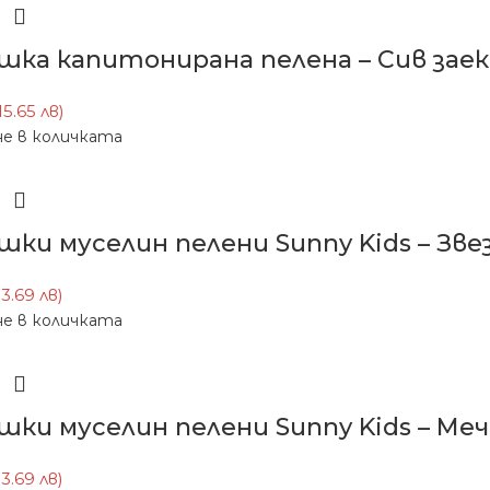
шка капитонирана пелена – Сив заек 
15.65 лв)
е в количката
шки муселин пелени Sunny Kids – Звез
13.69 лв)
е в количката
шки муселин пелени Sunny Kids – Меч
13.69 лв)