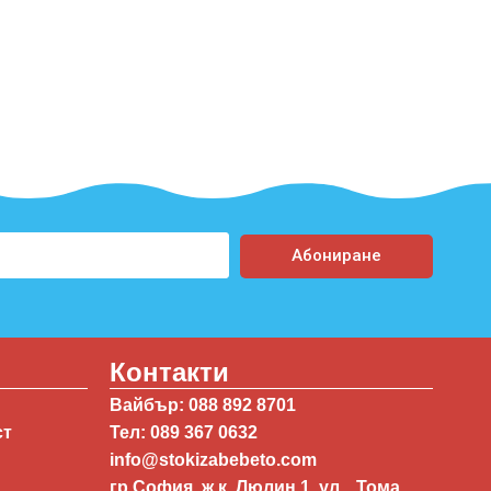
Абониране
Контакти
Вайбър: 088 892 8701
ст
Тел: 089 367 0632
info@stokizabebeto.com
гр.София, ж.к. Люлин 1, ул. „Тома