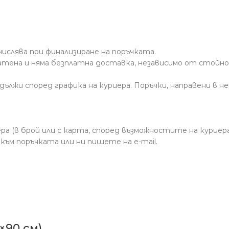
числява при финализиране на поръчката.
латена и няма безплатна доставка, независимо от стойн
дължи според графика на куриера. Поръчки, направени в н
а (в брой или с карта, според възможностите на куриера
към поръчката или ни пишете на e-mail.
×90 см)