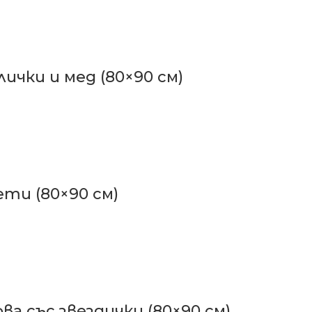
ички и мед (80×90 см)
ети (80×90 см)
ва със звездички (80×90 см)