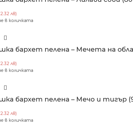
12.32 лв)
е в количката
шка бархет пелена – Мечета на обла
12.32 лв)
е в количката
шка бархет пелена – Мечо и тигър (9
12.32 лв)
е в количката