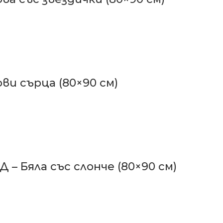
ви сърца (80×90 см)
– Бяла със слонче (80×90 см)