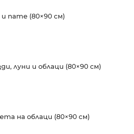
и пате (80×90 см)
ди, луни и облаци (80×90 см)
ета на облаци (80×90 см)