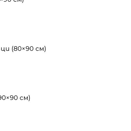
ци (80×90 см)
0×90 см)