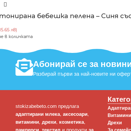
тонирана бебешка пелена – Синя със 
15.65 лв)
е в количката
Абонирай се за новини
Разбирай първи за най-новите ни офер
Катег
stokizabebeto.com предлага
Адаптиран
адаптирани млека
,
аксесоари
,
Витамини
витамини
,
дрехи
,
козметика
,
Дрехи
памперси
,
текстил
и продукти
за
За семей