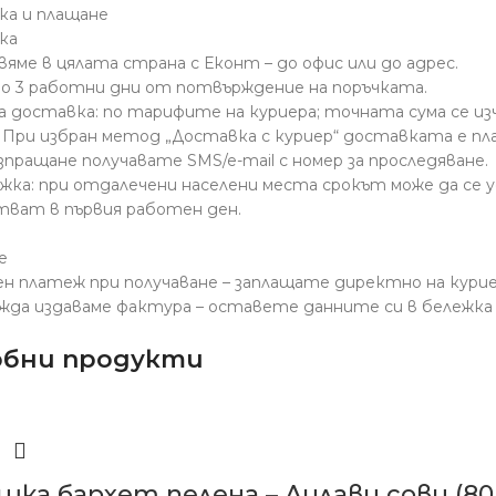
ка и плащане
ка
вяме в цялата страна с Еконт – до офис или до адрес.
 до 3 работни дни от потвърждение на поръчката.
на доставка: по тарифите на куриера; точната сума се из
: При избран метод „Доставка с куриер“ доставката е п
изпращане получавате SMS/e-mail с номер за проследяване.
ежка: при отдалечени населени места срокът може да се у
тват в първия работен ден.
е
ен платеж при получаване – заплащате директно на куриер
ужда издаваме фактура – оставете данните си в бележка 
обни продукти
шка бархет пелена – Лилави сови (80