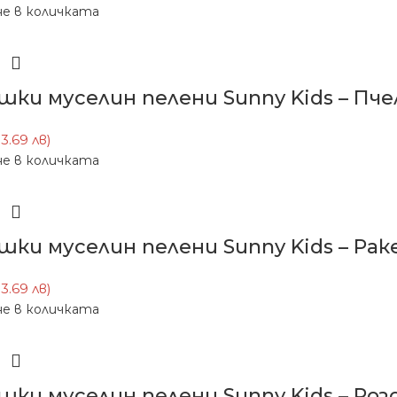
е в количката
шки муселин пелени Sunny Kids – Пчел
13.69 лв)
е в количката
шки муселин пелени Sunny Kids – Рак
13.69 лв)
е в количката
шки муселин пелени Sunny Kids – Розо