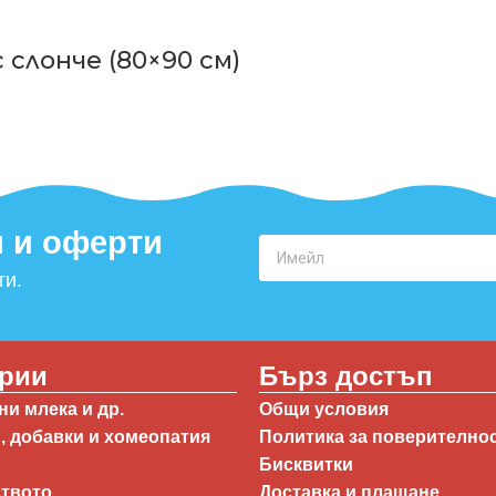
слонче (80×90 см)
 и оферти​
ти.
ории
Бърз достъп
и млека и др.
Общи условия
, добавки и хомеопатия
Политика за поверително
Бисквитки
ството
Доставка и плащане