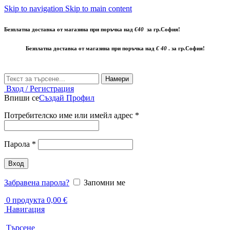
Skip to navigation
Skip to main content
Безплатна доставка от магазина при поръчка над
€40
за гр.София!
Безплатна доставка от магазина при поръчка над
€ 40
. за гр.София!
Намери
Вход / Регистрация
Впиши се
Създай Профил
Задължително
Потребителско име или имейл адрес
*
Задължително
Парола
*
Вход
Забравена парола?
Запомни ме
0
продукта
0,00
€
Навигация
Търсене