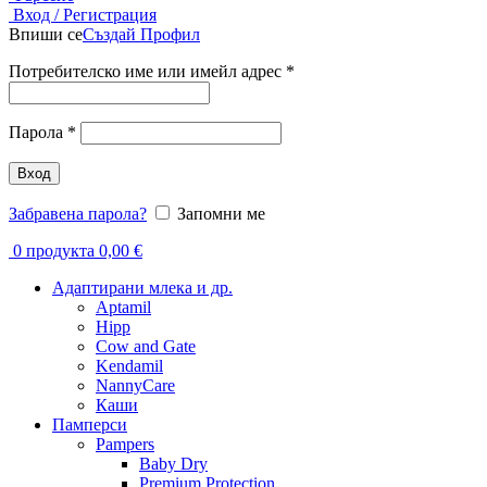
Вход / Регистрация
Впиши се
Създай Профил
Задължително
Потребителско име или имейл адрес
*
Задължително
Парола
*
Вход
Забравена парола?
Запомни ме
0
продукта
0,00
€
Адаптирани млека и др.
Aptamil
Hipp
Cow and Gate
Kendamil
NannyCare
Каши
Памперси
Pampers
Baby Dry
Premium Protection