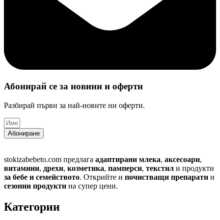
Абонирай се за новини и оферти​
Разбирай първи за най-новите ни оферти.
Абониране
stokizabebeto.com предлага
адаптирани млека
,
аксесоари
,
витамини
,
дрехи
,
козметика
,
памперси
,
текстил
и продукти
за бебе и семейството
. Открийте и
почистващи препарати
и
сезонни продукти
на супер цени.
Категории