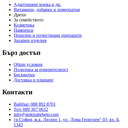
Адаптирани млека и др.
Витамини, добавки и хомеопатия
Дрехи
За семейството
Козметика
Памперси
Перилни и почистващи препарати
Захарни изделия
Бърз достъп
Общи условия
Политика за поверителност
Бисквитки
Доставка и плащане
Контакти
Вайбър: 088 892 8701
Тел: 089 367 0632
info@stokizabebeto.com
гр.София, ж.к. Люлин 1, ул. „Тома Георгиев“ 03, вх. Б,
1343