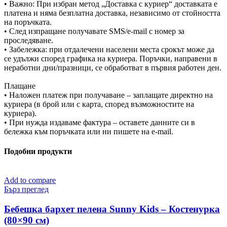
• Важно: При избран метод „Доставка с куриер“ доставката е
платена и няма безплатна доставка, независимо от стойността
на поръчката.
• След изпращане получавате SMS/e-mail с номер за
проследяване.
• Забележка: при отдалечени населени места срокът може да
се удължи според графика на куриера. Поръчки, направени в
неработни дни/празници, се обработват в първия работен ден.
Плащане
• Наложен платеж при получаване – заплащате директно на
куриера (в брой или с карта, според възможностите на
куриера).
• При нужда издаваме фактура – оставете данните си в
бележка към поръчката или ни пишете на e-mail.
Подобни продукти
Add to compare
Бърз преглед
Бебешка бархет пелена Sunny Kids – Костенурка
(80×90 см)