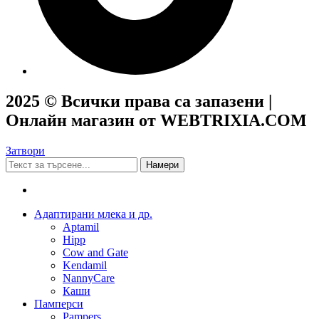
2025 © Всички права са запазени |
Онлайн магазин от WEBTRIXIA.COM
Затвори
Намери
Адаптирани млека и др.
Aptamil
Hipp
Cow and Gate
Kendamil
NannyCare
Каши
Памперси
Pampers