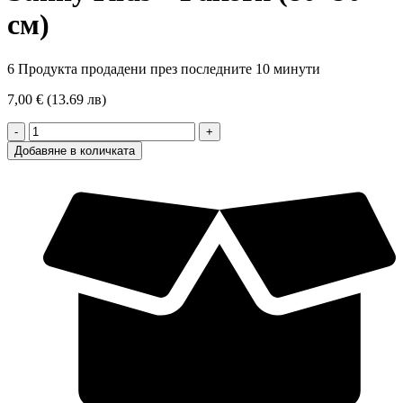
см)
6
Продукта продадени през последните 10 минути
7,00 € (13.69 лв)
количество
за
Добавяне в количката
Бебешки
муселин
пелени
Sunny
Kids
–
Ракети
(80x90
см)