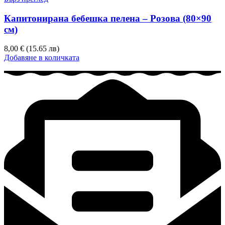
Капитонирана бебешка пелена – Розова (80×90
см)
8,00 € (15.65 лв)
Добавяне в количката