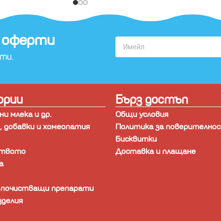
 оферти​
рти.
ории
Бърз достъп
и млека и др.
Общи условия
 добавки и хомеопатия
Политика за поверително
Бисквитки
ството
Доставка и плащане
а
и почистващи препарати
зделия