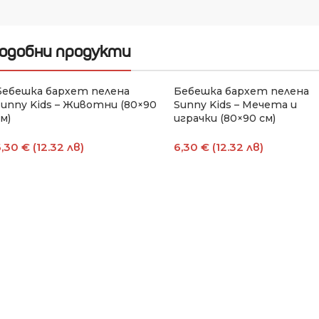
одобни продукти
Бебешка бархет пелена
Бебешка бархет пелена
Sunny Kids – Животни (80×90
Sunny Kids – Мечета и
м)
играчки (80×90 см)
,30 € (12.32 лв)
6,30 € (12.32 лв)
Добавяне В Количката
Добавяне В Количката