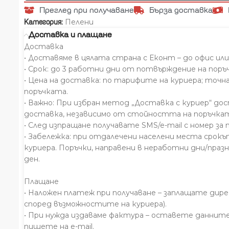
Преглед при получаване
Бърза доставка
Пелени
Категория:
Доставка и плащане
Доставка
• Доставяме в цялата страна с Еконт – до офис или
• Срок: до 3 работни дни от потвърждение на поръ
• Цена на доставка: по тарифите на куриера; точна
поръчката.
• Важно: При избран метод „Доставка с куриер“ до
доставка, независимо от стойността на поръчкат
• След изпращане получавате SMS/e-mail с номер за 
• Забележка: при отдалечени населени места срокъ
куриера. Поръчки, направени в неработни дни/праз
ден.
Плащане
• Наложен платеж при получаване – заплащате дирек
според възможностите на куриера).
• При нужда издаваме фактура – оставете данните 
пишете на e-mail.