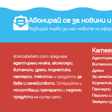
Абонирай се за новини и
Разбирай първи за най-новите ни офе
Катег
stokizabebeto.com предлага
Адаптиран
адаптирани млека
,
аксесоари
,
Витамини,
витамини
,
дрехи
,
козметика
,
Дрехи
памперси
,
текстил
и продукти
за
За семей
Козметик
бебе и семейството
. Открийте и
Памперси
почистващи препарати
и
сезонни
Перилни 
продукти
на супер цени.
Захарни и