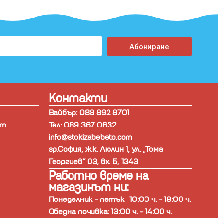
Абониране
Контакти
Вайбър: 088 892 8701
ст
Тел: 089 367 0632
info@stokizabebeto.com
гр.София, ж.к. Люлин 1, ул. „Тома
Георгиев“ 03, вх. Б, 1343
Работно време на
магазинът ни:
Понеделник - петък : 10:00 ч. - 18:00 ч.
Обедна почивка: 13:00 ч. - 14:00 ч.