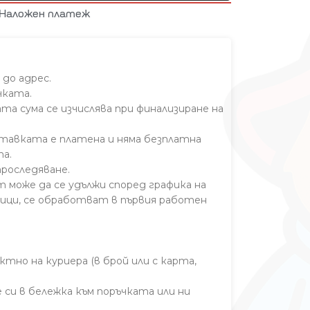
Наложен платеж
 до адрес.
чката.
та сума се изчислява при финализиране на
ставката е платена и няма безплатна
а.
проследяване.
т може да се удължи според графика на
ници, се обработват в първия работен
тно на куриера (в брой или с карта,
си в бележка към поръчката или ни