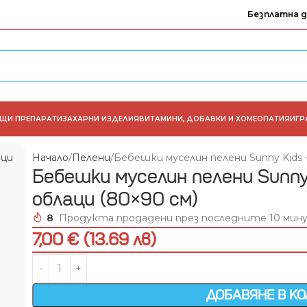
Безплатна д
АЩИ ПРЕПАРАТИ
ЗАХАРНИ ИЗДЕЛИЯ
ВИТАМИНИ, ДОБАВКИ И ХОМЕОПАТИЯ
ИГР
Начало
Пелени
Бебешки муселин пелени Sunny Kids –
Бебешки муселин пелени Sunny 
облаци (80×90 см)
8
Продукта продадени през последните 10 мин
7,00 € (13.69 лв)
ДОБАВЯНЕ В К