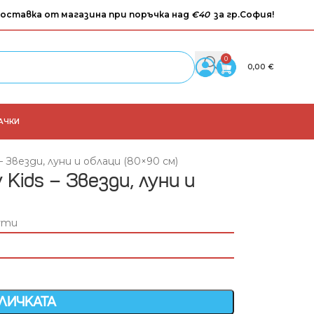
оставка от магазина при поръчка над
€40
за гр.София!
0
0,00
€
АЧКИ
 Звезди, луни и облаци (80×90 см)
Kids – Звезди, луни и
ути
ОЛИЧКАТА