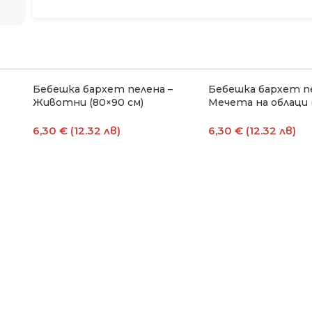
Бебешка бархет пелена –
Бебешка бархет пе
Животни (80×90 см)
Мечета на облаци 
6,30 € (12.32 лв)
6,30 € (12.32 лв)
Добавяне В Количката
Добавяне В Количк