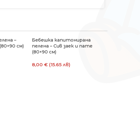
лена –
Бебешка капитонирана
(80×90 см)
пелена – Сив заек и пате
(80×90 см)
8,00 € (15.65 лв)
ата
Добавяне В Количката
Бебешки му
Sunny Kids 
(80×90 см)
7,00 € (13.6
Добавяне В 