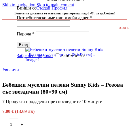
Skip to navigation
Skip to main content
Впиши се
Създай Профил
Безплатна доставка от магазина при поръчка над
€ 40
. за гр.София!
Потребителско име или имейл адрес
*
0,00
Парола
*
Вход
Забравена парола?
Запомни ме
Увеличи
Бебешки муселин пелени Sunny Kids – Розова
със звездички (80×90 см)
7
Продукта продадени през последните 10 минути
7,00 € (13.69 лв)