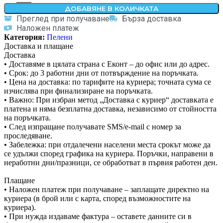
ДОБАВЯНЕ В КОЛИЧКАТА
Преглед при получаване
Бърза доставка
Наложен платеж
Категория:
Пелени
Доставка и плащане
Доставка
• Доставяме в цялата страна с Еконт – до офис или до адрес.
• Срок: до 3 работни дни от потвърждение на поръчката.
• Цена на доставка: по тарифите на куриера; точната сума се
изчислява при финализиране на поръчката.
• Важно: При избран метод „Доставка с куриер“ доставката е
платена и няма безплатна доставка, независимо от стойността
на поръчката.
• След изпращане получавате SMS/e-mail с номер за
проследяване.
• Забележка: при отдалечени населени места срокът може да
се удължи според графика на куриера. Поръчки, направени в
неработни дни/празници, се обработват в първия работен ден.
Плащане
• Наложен платеж при получаване – заплащате директно на
куриера (в брой или с карта, според възможностите на
куриера).
• При нужда издаваме фактура – оставете данните си в