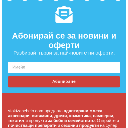
Абонирай се за новини и
оферти​
Разбирай първи за най-новите ни оферти.
Абониране
stokizabebeto.com предлага
адаптирани млека
,
аксесоари
,
витамини
,
дрехи
,
козметика
,
памперси
,
текстил
и продукти
за бебе и семейството
. Открийте и
почистващи препарати
и
сезонни продукти
на супер