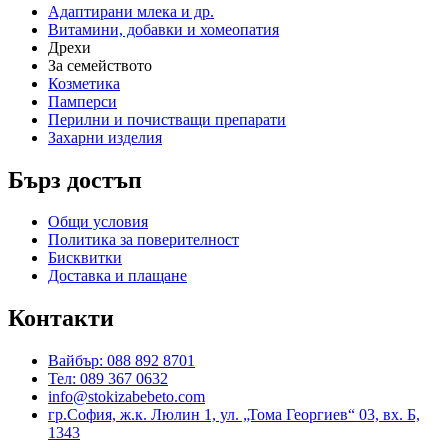
Адаптирани млека и др.
Витамини, добавки и хомеопатия
Дрехи
За семейството
Козметика
Памперси
Перилни и почистващи препарати
Захарни изделия
Бърз достъп
Общи условия
Политика за поверителност
Бисквитки
Доставка и плащане
Контакти
Вайбър: 088 892 8701
Тел: 089 367 0632
info@stokizabebeto.com
гр.София, ж.к. Люлин 1, ул. „Тома Георгиев“ 03, вх. Б,
1343