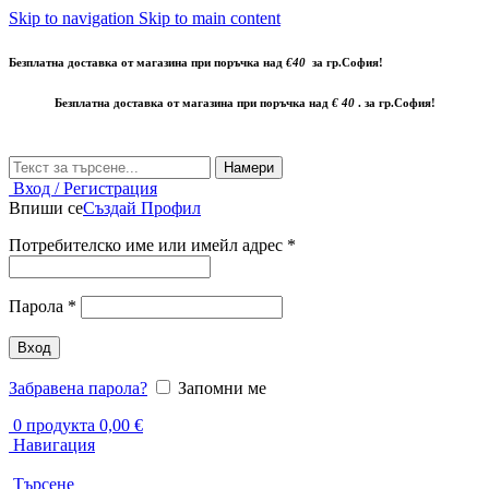
Skip to navigation
Skip to main content
Безплатна доставка от магазина при поръчка над
€40
за гр.София!
Безплатна доставка от магазина при поръчка над
€ 40
. за гр.София!
Намери
Вход / Регистрация
Впиши се
Създай Профил
Задължително
Потребителско име или имейл адрес
*
Задължително
Парола
*
Вход
Забравена парола?
Запомни ме
0
продукта
0,00
€
Навигация
Търсене