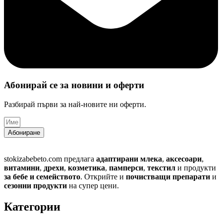
Абонирай се за новини и оферти​
Разбирай първи за най-новите ни оферти.
Абониране
stokizabebeto.com предлага
адаптирани млека
,
аксесоари
,
витамини
,
дрехи
,
козметика
,
памперси
,
текстил
и продукти
за бебе и семейството
. Открийте и
почистващи препарати
и
сезонни продукти
на супер цени.
Категории