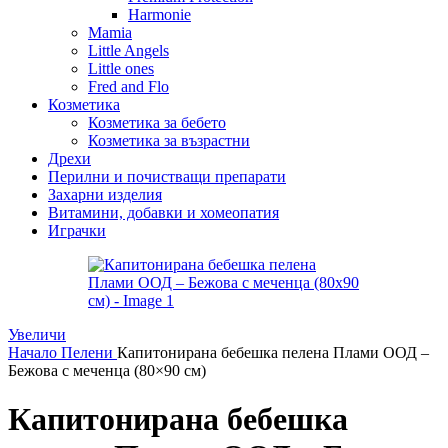
Harmonie
Mamia
Little Angels
Little ones
Fred and Flo
Козметика
Козметика за бебето
Козметика за възрастни
Дрехи
Перилни и почистващи препарати
Захарни изделия
Витамини, добавки и хомеопатия
Играчки
Увеличи
Начало
Пелени
Капитонирана бебешка пелена Плами ООД –
Бежова с меченца (80×90 см)
Капитонирана бебешка