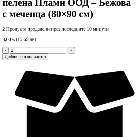
пелена Плами ООД – Бежова
с меченца (80×90 см)
2
Продукта продадени през последните 10 минути
8,00 € (15.65 лв)
количество
за
Добавяне в количката
Капитонирана
бебешка
пелена
Плами
ООД
–
Бежова
с
меченца
(80x90
см)