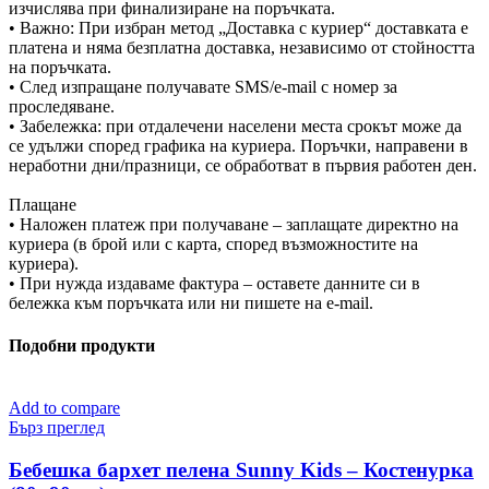
изчислява при финализиране на поръчката.
• Важно: При избран метод „Доставка с куриер“ доставката е
платена и няма безплатна доставка, независимо от стойността
на поръчката.
• След изпращане получавате SMS/e-mail с номер за
проследяване.
• Забележка: при отдалечени населени места срокът може да
се удължи според графика на куриера. Поръчки, направени в
неработни дни/празници, се обработват в първия работен ден.
Плащане
• Наложен платеж при получаване – заплащате директно на
куриера (в брой или с карта, според възможностите на
куриера).
• При нужда издаваме фактура – оставете данните си в
бележка към поръчката или ни пишете на e-mail.
Подобни продукти
Add to compare
Бърз преглед
Бебешка бархет пелена Sunny Kids – Костенурка