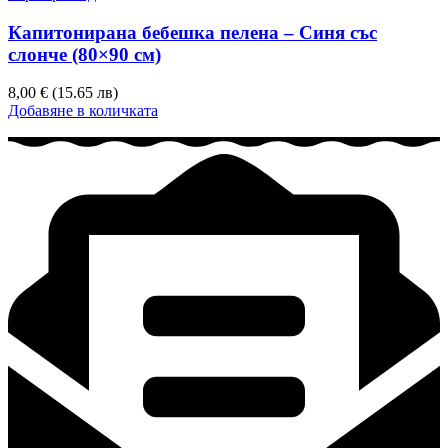
Капитонирана бебешка пелена – Синя със
слонче (80×90 см)
8,00 € (15.65 лв)
Добавяне в количката