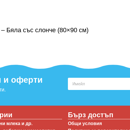
 Бяла със слонче (80×90 см)
 и оферти​
ти.
ории
Бърз достъп
и млека и др.
Общи условия