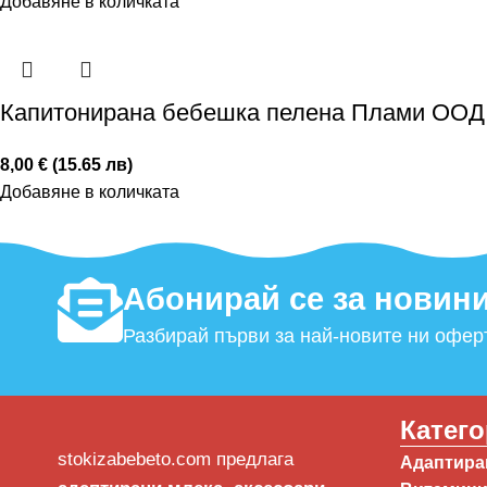
Добавяне в количката
Капитонирана бебешка пелена Плами ООД –
8,00 € (15.65 лв)
Добавяне в количката
Абонирай се за новини
Разбирай първи за най-новите ни офер
Катег
stokizabebeto.com предлага
Адаптиран