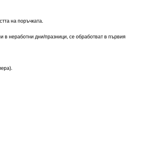
стта на поръчката.
и в неработни дни/празници, се обработват в първия
ера).