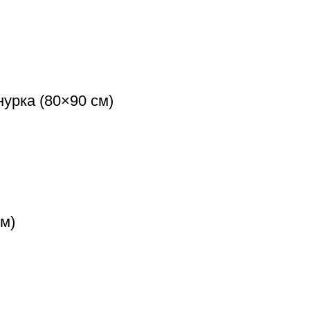
нурка (80×90 см)
м)