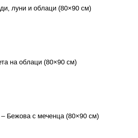
ди, луни и облаци (80×90 см)
та на облаци (80×90 см)
 Бежова с меченца (80×90 см)