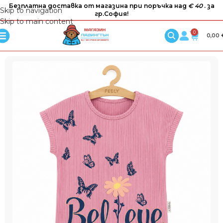
Безплатна доставка от магазина при поръчка над
€ 40
. за
Skip to navigation
гр.София!
Skip to main content
0
0,00