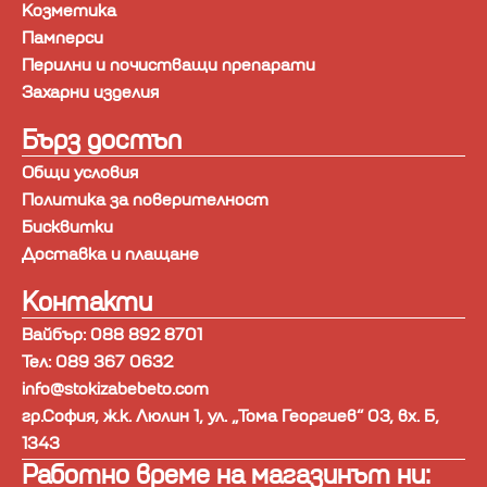
Козметика
Памперси
Перилни и почистващи препарати
Захарни изделия
Бърз достъп
Общи условия
Политика за поверителност
Бисквитки
Доставка и плащане
Контакти
Вайбър: 088 892 8701
Тел: 089 367 0632
info@stokizabebeto.com
гр.София, ж.к. Люлин 1, ул. „Тома Георгиев“ 03, вх. Б,
1343
Работно време на магазинът ни: