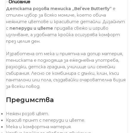
Описание
Детската розова тениска „Bel’eve Butterfly“
е
стилен избор за всяко момиче, което обича
нежните цветове и красивите детайли. Дизайнът
с
пеперуди и цвете
придава свежо и игриво
излъчване, а удобната кройка осигурява комфорт
през целия ден.
Изработена от мека и приятна на допир материя,
тениската е подходяща за ежедневна употреба,
разходки, детска градина, училище или семейни
събирания. Лесно се комбинира с дънки, клин, къси
панталони или пола, създавайки очарователна визия
за всеки повод.
Предимства
Нежен розов цвят.
Красив принт с пеперуди и цвете.
Мека и комфортна материя.