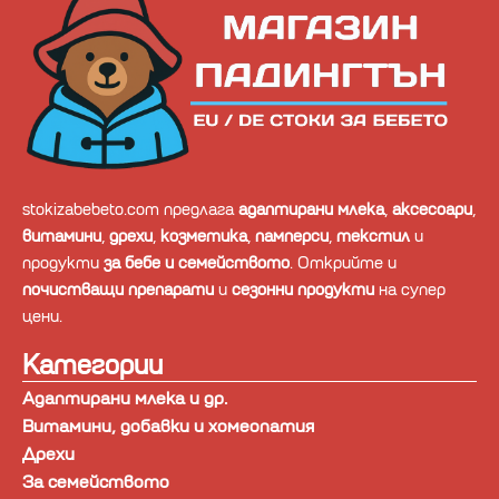
stokizabebeto.com предлага
адаптирани млека
,
аксесоари
,
витамини
,
дрехи
,
козметика
,
памперси
,
текстил
и
продукти
за бебе и семейството
. Открийте и
почистващи препарати
и
сезонни продукти
на супер
цени.
Категории
Адаптирани млека и др.
Витамини, добавки и хомеопатия
Дрехи
За семейството