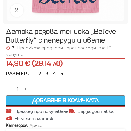
Увеличи
Детска розова тениска „Bel’eve
Butterfly“ с пеперуди и цвете
3
Продукта продадени през последните 10
минути
14,90 € (29.14 лв)
2
3
4
5
РАЗМЕР
ДОБАВЯНЕ В КОЛИЧКАТА
Преглед при получаване
Бърза доставка
Наложен платеж
Дрехи
Категория: