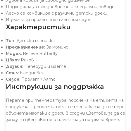
Удобна кройка за свободно движение.
Подходяща за ежедневието и специални поводи.
Лесно се комбинира с различни детски дрехи.
Идеална за пролетния и летния сезон.
Характеристики
Тип:
Детска тениска
Предназначение:
За момиче
Модел:
Bel’eve Butterfly
Цвят:
Розов
Дизайн:
Пеперуди и цвете
Стил:
Ежедневен
Сезон:
Пролет / Лято
Инструкции за поддръжка
Перете при температура, посочена на етикета на
продукта. Препоръчително е тениската да се пере
обърната наопаки с дрехи в сходни цветове, за да се
запазят цветовете и щампата за по-дълго време.