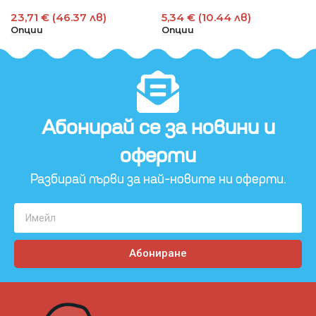
23,71 € (46.37 лв)
5,34 € (10.44 лв)
Опции
Опции
Абонирай се за новини и
оферти​
Разбирай първи за най-новите ни оферти.
Абониране