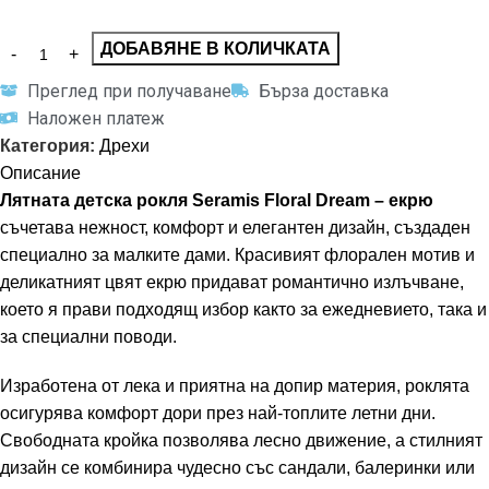
ДОБАВЯНЕ В КОЛИЧКАТА
Преглед при получаване
Бърза доставка
Наложен платеж
Категория:
Дрехи
Описание
Лятната детска рокля Seramis Floral Dream – екрю
съчетава нежност, комфорт и елегантен дизайн, създаден
специално за малките дами. Красивият флорален мотив и
деликатният цвят екрю придават романтично излъчване,
което я прави подходящ избор както за ежедневието, така и
за специални поводи.
Изработена от лека и приятна на допир материя, роклята
осигурява комфорт дори през най-топлите летни дни.
Свободната кройка позволява лесно движение, а стилният
дизайн се комбинира чудесно със сандали, балеринки или