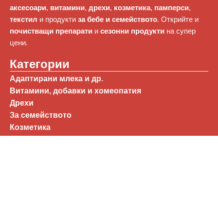
аксесоари
,
витамини
,
дрехи
,
козметика
,
памперси
,
текстил
и продукти
за бебе и семейството
. Открийте и
почистващи препарати
и
сезонни продукти
на супер
цени.
Категории
Адаптирани млека и др.
Витамини, добавки и хомеопатия
Дрехи
За семейството
Козметика
Памперси
Перилни и почистващи препарати
Захарни изделия
Бърз достъп
Общи условия
Политика за поверителност