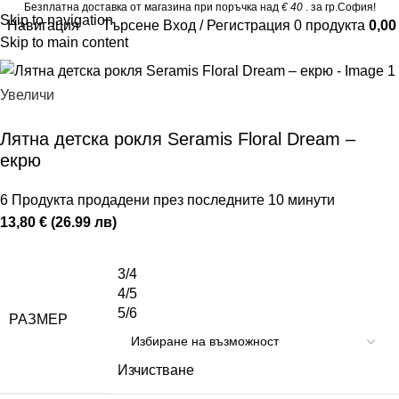
Безплатна доставка от магазина при поръчка над
€ 40
. за гр.София!
Skip to navigation
Навигация
Търсене
Вход / Регистрация
0
продукта
0,0
Skip to main content
Увеличи
Лятна детска рокля Seramis Floral Dream –
екрю
6
Продукта продадени през последните 10 минути
13,80 € (26.99 лв)
3/4
4/5
5/6
РАЗМЕР
Изчистване