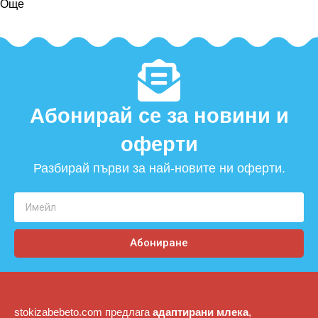
Още
Абонирай се за новини и
оферти​
Разбирай първи за най-новите ни оферти.
Абониране
stokizabebeto.com предлага
адаптирани млека
,