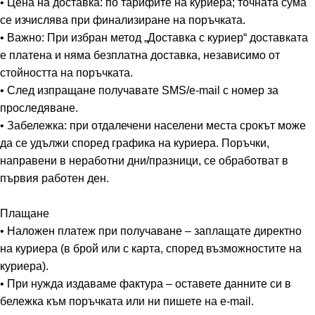
• Цена на доставка: по тарифите на куриера; точната сума
се изчислява при финализиране на поръчката.
• Важно: При избран метод „Доставка с куриер“ доставката
е платена и няма безплатна доставка, независимо от
стойността на поръчката.
• След изпращане получавате SMS/e-mail с номер за
проследяване.
• Забележка: при отдалечени населени места срокът може
да се удължи според графика на куриера. Поръчки,
направени в неработни дни/празници, се обработват в
първия работен ден.
Плащане
• Наложен платеж при получаване – заплащате директно
на куриера (в брой или с карта, според възможностите на
куриера).
• При нужда издаваме фактура – оставете данните си в
бележка към поръчката или ни пишете на e-mail.