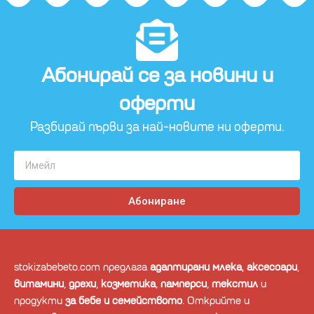
Абонирай се за новини и
оферти​
Разбирай първи за най-новите ни оферти.
Абониране
stokizabebeto.com предлага
адаптирани млека
,
аксесоари
,
витамини
,
дрехи
,
козметика
,
памперси
,
текстил
и
продукти
за бебе и семейството
. Открийте и