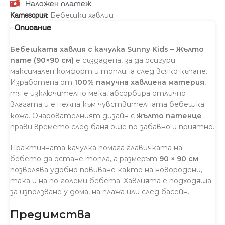
Наложен платеж
Бебешки хавлии
Категория:
Описание
Бебешката хавлия с качулка Sunny Kids – Жълто
пате (90×90 см)
е създадена, за да осигури
максимален комфорт и топлина след всяко къпане.
Изработена от
100% памучна хавлиена материя
,
тя е изключително мека, абсорбира отлично
влагата и е нежна към чувствителната бебешка
кожа. Очарователният дизайн с
жълто патенце
прави времето след баня още по-забавно и приятно.
Практичната качулка помага главичката на
бебето да остане топла, а размерът
90 × 90 см
позволява удобно повиване както на новородени,
така и на по-големи бебета. Хавлията е подходяща
за използване у дома, на плажа или след басейн.
Предимства