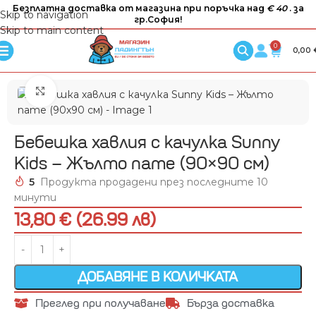
Безплатна доставка от магазина при поръчка над
€ 40
. за
Skip to navigation
гр.София!
Skip to main content
0
0,00
Увеличи
Бебешка хавлия с качулка Sunny
Kids – Жълто пате (90×90 см)
5
Продукта продадени през последните 10
минути
13,80 € (26.99 лв)
ДОБАВЯНЕ В КОЛИЧКАТА
Преглед при получаване
Бърза доставка