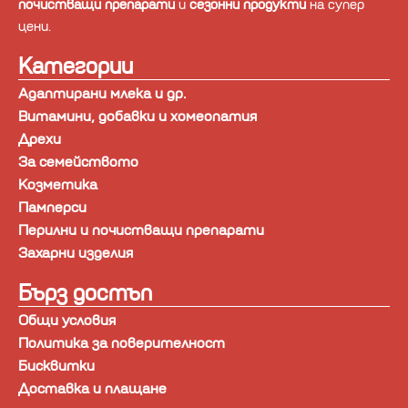
почистващи препарати
и
сезонни продукти
на супер
цени.
Категории
Адаптирани млека и др.
Витамини, добавки и хомеопатия
Дрехи
За семейството
Козметика
Памперси
Перилни и почистващи препарати
Захарни изделия
Бърз достъп
Общи условия
Политика за поверителност
Бисквитки
Доставка и плащане