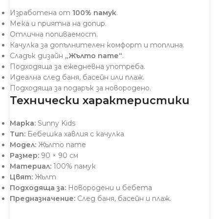
Изработена от
100% памук
.
Мека и приятна на допир.
Отлична попиваемост.
Качулка за допълнителен комфорт и топлина.
Сладък дизайн
„Жълто пате“
.
Подходяща за ежедневна употреба.
Идеална след баня, басейн или плаж.
Подходяща за подарък за новородено.
Технически характеристики
Марка:
Sunny Kids
Тип:
Бебешка хавлия с качулка
Модел:
Жълто пате
Размер:
90 × 90 см
Материал:
100% памук
Цвят:
Жълт
Подходяща за:
Новородени и бебета
Предназначение:
След баня, басейн и плаж.