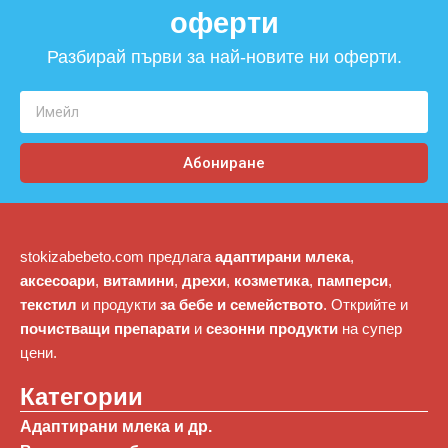
оферти​
Разбирай първи за най-новите ни оферти.
Абониране
stokizabebeto.com предлага
адаптирани млека
,
аксесоари
,
витамини
,
дрехи
,
козметика
,
памперси
,
текстил
и продукти
за бебе и семейството
. Открийте и
почистващи препарати
и
сезонни продукти
на супер
цени.
Категории
Адаптирани млека и др.