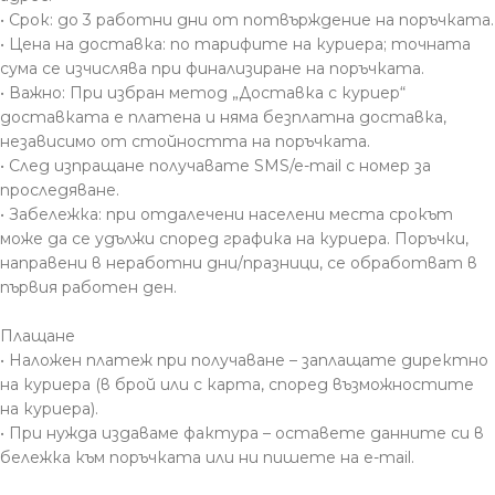
• Срок: до 3 работни дни от потвърждение на поръчката.
• Цена на доставка: по тарифите на куриера; точната
сума се изчислява при финализиране на поръчката.
• Важно: При избран метод „Доставка с куриер“
доставката е платена и няма безплатна доставка,
независимо от стойността на поръчката.
• След изпращане получавате SMS/e-mail с номер за
проследяване.
• Забележка: при отдалечени населени места срокът
може да се удължи според графика на куриера. Поръчки,
направени в неработни дни/празници, се обработват в
първия работен ден.
Плащане
• Наложен платеж при получаване – заплащате директно
на куриера (в брой или с карта, според възможностите
на куриера).
• При нужда издаваме фактура – оставете данните си в
бележка към поръчката или ни пишете на e-mail.