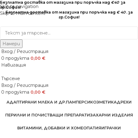
Безплатна доставка от магазина при поръчка над
€40
за
Skip to navigation
гр.София!
Безплатна доставка от магазина при поръчка над
€ 40
. за
Skip to main content
гр.София!
Намери
Вход / Регистрация
0
продукта
0,00
€
Навигация
Търсене
Вход / Регистрация
0
продукта
0,00
€
АДАПТИРАНИ МЛЕКА И ДР.
ПАМПЕРСИ
КОЗМЕТИКА
ДРЕХИ
ПЕРИЛНИ И ПОЧИСТВАЩИ ПРЕПАРАТИ
ЗАХАРНИ ИЗДЕЛИЯ
ВИТАМИНИ, ДОБАВКИ И ХОМЕОПАТИЯ
ИГРАЧКИ