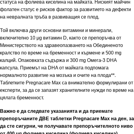
статуса на фолиева киселина на майката. Ниският майчин
фолатен статус е рисков фактор за развитието на дефекти
на невралната тръба в развиващия се плод.
Той включва други основни витамини и минерали,
включително 10 μg витамин D, както се препоръчва от
Министерството на здравеопазването на Обединеното
кралство по време на бременност и кърмене и 500 mg
калций. Опаковката съдържа и 300 mg Омега-3 DHA
капсула. Приемът на DHA от майката подпомага
нормалното развитие на мозъка и очите на плода**.
Таблетките Pregnacare Max са внимателно формулирани от
експерти, за да се запазят хранителните нужди по време на
цялата бременност.
Важно е да следвате указанията и да приемате
препоръчаните ДВЕ таблетки Pregnacare Max на ден, за
да сте сигурни, че получавате препоръчителното ниво
от 400 μg фолиева киселина (фолиева киселина).