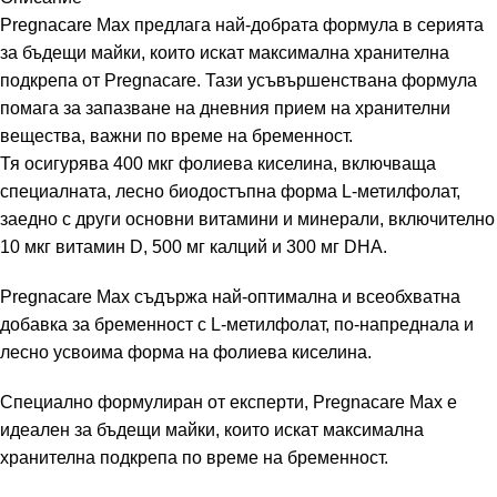
Pregnacare Max предлага най-добрата формула в серията
за бъдещи майки, които искат максимална хранителна
подкрепа от Pregnacare. Тази усъвършенствана формула
помага за запазване на дневния прием на хранителни
вещества, важни по време на бременност.
Тя осигурява 400 мкг фолиева киселина, включваща
специалната, лесно биодостъпна форма L-метилфолат,
заедно с други основни витамини и минерали, включително
10 мкг витамин D, 500 мг калций и 300 мг DHA.
Pregnacare Max съдържа най-оптимална и всеобхватна
добавка за бременност с L-метилфолат, по-напреднала и
лесно усвоима форма на фолиева киселина.
Специално формулиран от експерти, Pregnacare Max е
идеален за бъдещи майки, които искат максимална
хранителна подкрепа по време на бременност.