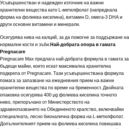
Усъвършенстван и надежден източник на важни
хранителни вещества като L-метилфолат (напреднала
форма на фолиева киселина), витамин D, омега-3 DHA и
други основни витамини и минерали.
Осигурява нива на калций, за да помогне за поддържане на
нормални кости и зъби.
Най-добрата опора в гамата
Pregnacare
Pregnacare Max предлага най-добрата формула в гамата за
бъдещи майки, които искат максимална хранителна
подкрепа от Pregnacare. Тази усъвършенствана формула
помага за запазване на ежедневния прием на важни
хранителни вещества по време на бременност. Двойната
опаковка осигурява 400 μg фолиева киселина точното
ниво, препоръчано от Министерството на
здравеопазването на Обединеното кралство, включвайки
специалната, лесно бионалична форма на L-метилфолат.
Допълнителният прием на фолиева киселина повишава