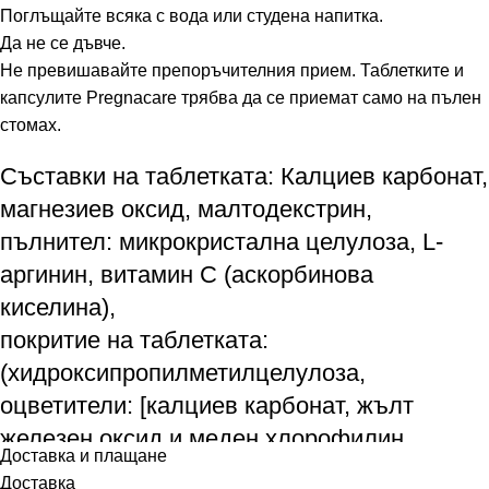
Поглъщайте всяка с вода или студена напитка.
Да не се дъвче.
Не превишавайте препоръчителния прием. Таблетките и
капсулите Pregnacare трябва да се приемат само на пълен
стомах.
Съставки на таблетката: Калциев карбонат,
магнезиев оксид, малтодекстрин,
пълнител: микрокристална целулоза, L-
аргинин, витамин C (аскорбинова
киселина),
покритие на таблетката:
(хидроксипропилметилцелулоза,
оцветители: [калциев карбонат, жълт
железен оксид и меден хлорофилин
Доставка и плащане
(естествен източник)], полидекстроза,
Доставка