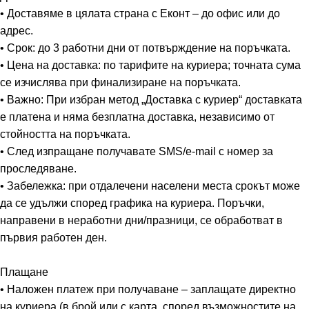
средноверижни триглицериди, глицерин),
• Доставяме в цялата страна с Еконт – до офис или до
инозитол, антислепващи агенти: силициев
адрес.
• Срок: до 3 работни дни от потвърждение на поръчката.
диоксид, стеаринова киселина и магнезиев
• Цена на доставка: по тарифите на куриера; точната сума
стеарат, N-ацетил цистеин, железен
се изчислява при финализиране на поръчката.
фумарат, цинков сулфат, ниацин (като
• Важно: При избран метод „Доставка с куриер“ доставката
никотинамид), витамин B6 (пиридоксин
е платена и няма безплатна доставка, независимо от
HCl), витамин B12 (цианокобаламин), бета-
стойността на поръчката.
• След изпращане получавате SMS/e-mail с номер за
каротин (антиоксидант: DL-алфа
проследяване.
токоферол), тиамин (витамин B1 като
• Забележка: при отдалечени населени места срокът може
мононитрат), пантотенова киселина (като
да се удължи според графика на куриера. Поръчки,
калциева сол), витамин E (D-алфа
направени в неработни дни/празници, се обработват в
токоферил киселинен сукцинат (от
соя
),
първия работен ден.
витамин D3 (холекалциферол),
Плащане
антиоксидант: DL-алфа токоферол), меден
• Наложен платеж при получаване – заплащате директно
сулфат, рибофлавин, витамин К (витамин
на куриера (в брой или с карта, според възможностите на