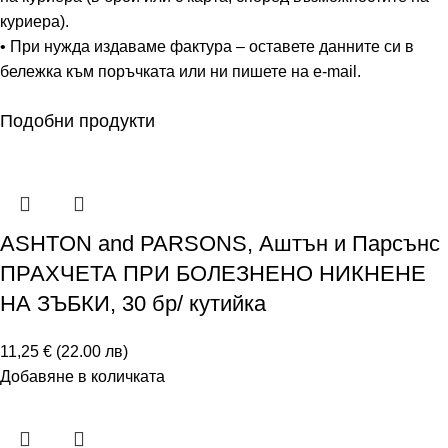
К1), манганов сулфат, фолиева киселина
куриера).
(като птероилмоноглутаминова киселина и
• При нужда издаваме фактура – оставете данните си в
бележка към поръчката или ни пишете на e-mail.
калциев-L-метилфолат), калиев йодид,
биотин, натриев селенат.
Подобни продукти
Съставки на капсулата: Омега-3
рибено
масло (концентрат
на докозахексаенова киселина) (от
риба
).
Обвивка на капсулата: Фармацевтичен желатин (халал
говежди източник), глицерин и натурален ароматизатор на
ASHTON and PARSONS, Аштън и Парсънс
лимоново масло.
ПРАХЧЕТА ПРИ БОЛЕЗНЕНО НИКНЕНЕ
НА ЗЪБКИ, 30 бр/ кутийка
11,25 € (22.00 лв)
Добавяне в количката