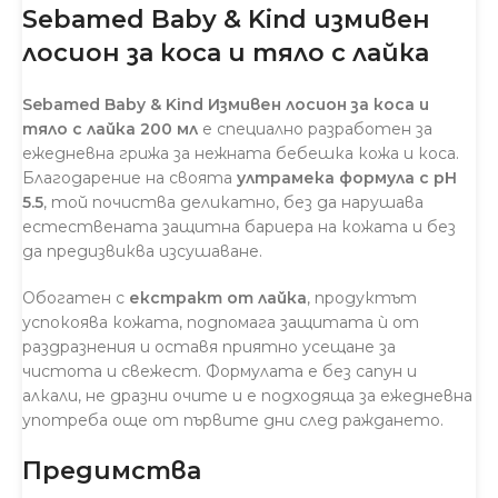
Sebamed Baby & Kind измивен
лосион за коса и тяло с лайка
Sebamed Baby & Kind Измивен лосион за коса и
тяло с лайка 200 мл
е специално разработен за
ежедневна грижа за нежната бебешка кожа и коса.
Благодарение на своята
ултрамека формула с pH
5.5
, той почиства деликатно, без да нарушава
естествената защитна бариера на кожата и без
да предизвиква изсушаване.
Обогатен с
екстракт от лайка
, продуктът
успокоява кожата, подпомага защитата ѝ от
раздразнения и оставя приятно усещане за
чистота и свежест. Формулата е без сапун и
алкали, не дразни очите и е подходяща за ежедневна
употреба още от първите дни след раждането.
Предимства