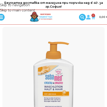
Безплатна доставка от магазина при поръчка над
€ 40
. за
Skip to navigation
гр.София!
Skip to main content
0
0,00