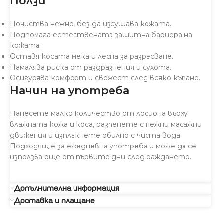
Ползи
Почиства нежно, без да изсушава кожата.
Подпомага естествената защитна бариера на
кожата.
Оставя косата мека и лесна за разресване.
Намалява риска от раздразнения и сухота.
Осигурява комфорт и свежест след всяко къпане.
Начин на употреба
Нанесете малко количество от лосиона върху
влажната кожа и коса, разпенете с нежни масажни
движения и изплакнете обилно с чиста вода.
Подходящ е за ежедневна употреба и може да се
използва още от първите дни след раждането.
Допълнителна информация
Доставка и плащане