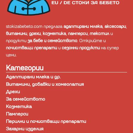
stokizabebeto.com предлага
адаптирани млека
,
аксесоари
,
витамини
,
дрехи
,
козметика
,
памперси
,
текстил
и
продукти
за бебе и семейството
. Открийте и
почистващи препарати
и
сезонни продукти
на супер
цени.
Категории
Адаптирани млека и др.
Витамини, добавки и хомеопатия
Дрехи
За семейството
Козметика
Памперси
Перилни и почистващи препарати
Захарни изделия