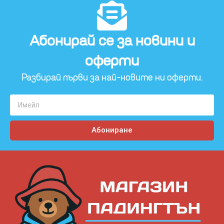
Абонирай се за новини и
оферти​
Разбирай първи за най-новите ни оферти.
Абониране