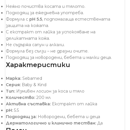
Нежно почиства косата и тялото.
Подходящ за ежедневна употреба.
Формула с
pH 5.5
, подпомагаща естествената
защита на кожата.
С екстракт от лайка за успокояване на
деликатната кожа.
Не съдържа сапун и алкали.
Формула без сълзи – не дразни очите.
Подходящ за новородени, бебета и малки деца.
Характеристики
Марка:
Sebamed
Серия:
Baby & Kind
Тип:
Измивен лосион за коса и тяло
Количество:
200 мл
Активна съставка:
Екстракт от лайка
pH:
5.5
Подходящ за:
Новородени, бебета и деца
Дерматологично и клинично тестван:
Да