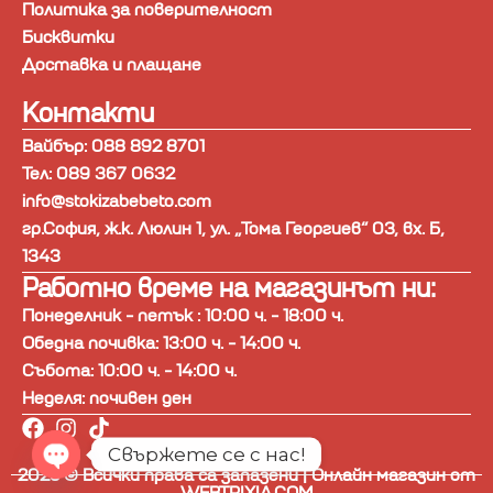
Политика за поверителност
Бисквитки
Доставка и плащане
Контакти
Вайбър: 088 892 8701
Тел: 089 367 0632
info@stokizabebeto.com
гр.София, ж.к. Люлин 1, ул. „Тома Георгиев“ 03, вх. Б,
1343
Работно време на магазинът ни:
Понеделник - петък : 10:00 ч. - 18:00 ч.
Обедна почивка: 13:00 ч. - 14:00 ч.
Събота: 10:00 ч. - 14:00 ч.
Неделя: почивен ден
Свържете се с нас!
2025 © Всички права са запазени | Онлайн магазин от
Open
WEBTRIXIA.COM