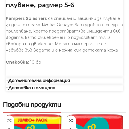
плуване, размер 5-6
Pampers Splashers
са специални гащички за плуване
за деца с тегло
14+ кг
. Осигуряват удобно и сигурно
прилепване, което предотвратява инциденти във
водата, като същевременно позволяват пълна
свобода на движение. Меката материя не се
набъбва във водата и е нежна към детската кожа.
Опаковка:
10 бр
Допълнителна информация
Доставка и плащане
Подобни продукти