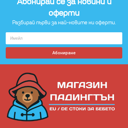
Абонирай се за новини и
оферти​
Разбирай първи за най-новите ни оферти.
Абониране