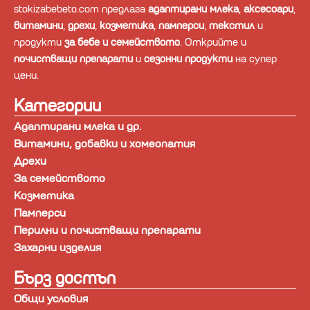
stokizabebeto.com предлага
адаптирани млека
,
аксесоари
,
витамини
,
дрехи
,
козметика
,
памперси
,
текстил
и
продукти
за бебе и семейството
. Открийте и
почистващи препарати
и
сезонни продукти
на супер
цени.
Категории
Адаптирани млека и др.
Витамини, добавки и хомеопатия
Дрехи
За семейството
Козметика
Памперси
Перилни и почистващи препарати
Захарни изделия
Бърз достъп
Общи условия