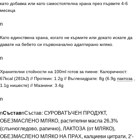
като добавка или като самостоятелна храна през първите 4-6
месеца
n
Като единствена храна, когато не кърмите или докато искате да
давате на бебето си първоначално адаптирано мляко.
n
Хранителни стойности на 100ml готов за пиене: Калоричност:
67kcal (281kJ) // Протеин: 1.2g // Въглехидрати: 8g (6.9g
лактоза
,
1.1g нишесте) // Мазнини: 3.4g
n
n
Състав
n
Състав: СУРОВАТЪЧЕН ПРОДУКТ,
ОБЕЗМАСЛЕНО МЛЯКО, растителни масла 26,3%
(слънчогледово, рапично), ЛАКТОЗА (от МЛЯКО),
ОБЕЗМАСЛЕНО МЛЯКО НА ПРАХ, калциеви цитрати, 2′-