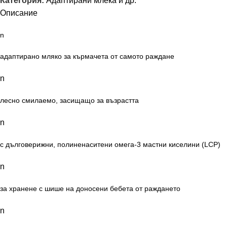
Категория:
Адаптирани млека и др.
Описание
n
адаптирано мляко за кърмачета от самото
раждане
n
лесно смилаемо, засищащо за възраст
та
n
с дълговерижни, полиненаситени омега-3 мастни киселини (LCP)
n
за хранене с шише на доносени бебета от раждането
n