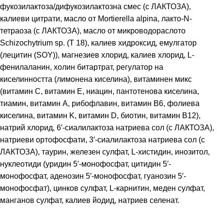
фукозилактоза/дифукозилактозна смес (с ЛАКТОЗА),
калиеви цитрати, масло от Mortierella alpina, лакто-N-
тетраоза (с ЛАКТОЗА), масло от микроводораслото
Schizochytrium sp. (T 18), калиев хидроксид, емулгатор
(лецитин (SOY)), магнезиев хлорид, калиев хлорид, L-
фенилаланин, холин битартрат, регулатор на
киселинността (лимонена киселина), витаминен микс
(витамин C, витамин E, ниацин, пантотенова киселина,
тиамин, витамин A, рибофлавин, витамин B6, фолиева
киселина, витамин K, витамин D, биотин, витамин B12),
натрий хлорид, 6′-сиалилактоза натриева сол (с ЛАКТОЗА),
натриеви ортофосфати, 3′-сиалилактоза натриева сол (с
ЛАКТОЗА), таурин, железен сулфат, L-хистидин, инозитол,
нуклеотиди (уридин 5′-монофосфат, цитидин 5′-
монофосфат, аденозин 5′-монофосфат, гуанозин 5′-
монофосфат), цинков сулфат, L-карнитин, меден сулфат,
манганов сулфат, калиев йодид, натриев селенат.