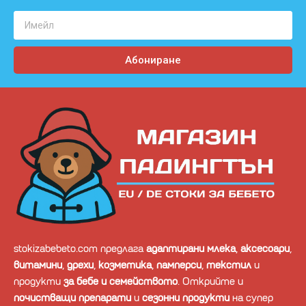
Абониране
stokizabebeto.com предлага
адаптирани млека
,
аксесоари
,
витамини
,
дрехи
,
козметика
,
памперси
,
текстил
и
продукти
за бебе и семейството
. Открийте и
почистващи препарати
и
сезонни продукти
на супер