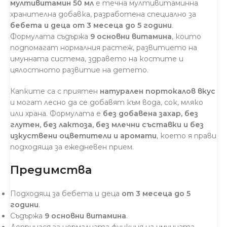
мултивитамин 50 мл
е течна мултивитаминна
хранителна добавка, разработена специално за
бебета и деца от 3 месеца до 5 години
.
Формулата съдържа
9 основни витамина
, които
подпомагат нормалния растеж, развитието на
имунната система, здравето на костите и
цялостното развитие на детето.
Капките са с приятен
натурален портокалов вкус
и могат лесно да се добавят към вода, сок, мляко
или храна. Формулата е
без добавена захар, без
глутен, без лактоза, без млечни съставки и без
изкуствени оцветители и аромати
, което я прави
подходяща за ежедневен прием.
Предимства
Подходящ за бебета и деца
от 3 месеца до 5
години
.
Съдържа
9 основни витамина
.
Допринася за нормалната функция на имунната