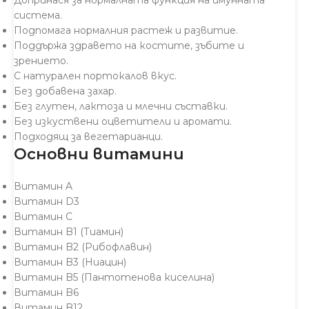
система.
Подпомага нормалния растеж и развитие.
Поддържа здравето на костите, зъбите и
зрението.
С натурален портокалов вкус.
Без добавена захар.
Без глутен, лактоза и млечни съставки.
Без изкуствени оцветители и аромати.
Подходящ за вегетарианци.
Основни витамини
Витамин A
Витамин D3
Витамин C
Витамин B1 (Тиамин)
Витамин B2 (Рибофлавин)
Витамин B3 (Ниацин)
Витамин B5 (Пантотенова киселина)
Витамин B6
Витамин B12