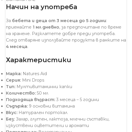
Начин на употреба
За
бебета и деца от 3 месеца до 5 години
:
приемайте
1 мл дневно
, за предпочитане по време
на хранене. Разклатете добре преди употреба.
След отваряне използвайте продукта в рамките на
4 месеца
.
Характеристики
Марка:
Natures Aid
Серия:
Mini Drops
Тип:
Мултивитаминни капки
Количество:
50 мл
Подходяща възраст:
3 месеца – 5 години
Съдържа:
9 основни витамина
Вкус:
Натурален портокал
Без:
Захар, глутен, лактоза, млечни съставки,
изкуствени оцветители и аромати
Подходящ за:
Вегетарианци