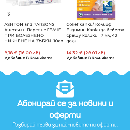
ASHTON and PARSONS,
Colief капки/ Колийф
Аштън и Парсънс ГЕЛЧЕ
Ензимни Капки за бебета
ПРИ БОЛЕЗНЕНО
срещу колики , 7 мл, 42
НИКНЕНЕ НА ЗЪБКИ, 10гр
дози
8,18 € (16.00 лв)
14,32 € (28.01 лв)
Добавяне В Количката
Добавяне В Количката
Абонирай се за новини и
оферти​
Разбирай първи за най-новите ни оферти.