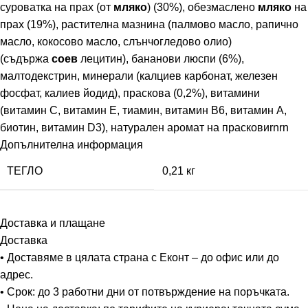
суроватка на прах (от
мляко
) (30%), обезмаслено
мляко
на
прах (19%), растителна мазнина (палмово масло, рапично
масло, кокосово масло, слънчогледово олио)
(съдържа
соев
лецитин), бананови люспи (6%),
малтодекстрин, минерали (калциев карбонат, железен
фосфат, калиев йодид), праскова (0,2%), витамини
(витамин С, витамин Е, тиамин, витамин В6, витамин А,
биотин, витамин D3), натурален аромат на прасковиrnrn
Допълнителна информация
ТЕГЛО
0,21 кг
Доставка и плащане
Доставка
• Доставяме в цялата страна с Еконт – до офис или до
адрес.
• Срок: до 3 работни дни от потвърждение на поръчката.