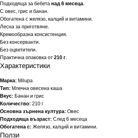
Подходяща за бебета
над 6 месеца
.
С овес, грис и банан.
Обогатена с желязо, калций и витамини.
Лесна за приготвяне.
Кремообразна консистенция.
Без консерванти.
Без оцветители.
Практична опаковка от
210 г
.
Характеристики
Марка:
Milupa
Тип:
Млечна овесена каша
Вкус:
Банан и грис
Количество:
210 г
Основна зърнена култура:
Овес
Подходяща възраст:
След 6 месеца
Обогатена с:
Желязо, калций и витамини.
Ползи