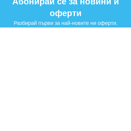
Абонирай се за новини и
оферти​
Разбирай първи за най-новите ни оферти.
Абониране
stokizabebeto.com предлага
адаптирани млека
,
аксесоари
,
витамини
,
дрехи
,
козметика
,
памперси
,
текстил
и продукти
за бебе и семейството
. Открийте и
почистващи препарати
и
сезонни продукти
на супер
цени.
Категории