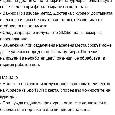
• Цена на доставка: по тарифите на куриера; точната сума
се изчислява при финализиране на поръчката.
• Важно: При избран метод „Доставка с куриер“ доставката
е платена и няма безплатна доставка, независимо от
стойността на поръчката.
• След изпращане получавате SMS/e-mail с номер за
проследяване.
• Забележка: при отдалечени населени места срокът може
да се удължи според графика на куриера. Поръчки,
направени в неработни дни/празници, се обработват в
първия работен ден.
Плащане
• Наложен платеж при получаване – заплащате директно
на куриера (в брой или с карта, според възможностите на
куриера).
• При нужда издаваме фактура – оставете данните си в
бележка към поръчката или ни пишете на e-mail.