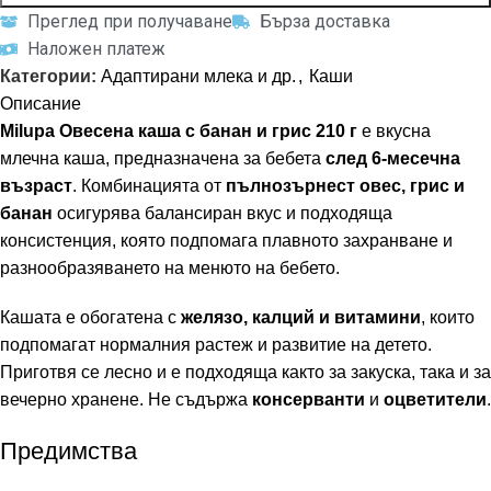
Преглед при получаване
Бърза доставка
Наложен платеж
Категории:
Адаптирани млека и др.
,
Каши
Описание
Milupa Овесена каша с банан и грис 210 г
е вкусна
млечна каша, предназначена за бебета
след 6-месечна
възраст
. Комбинацията от
пълнозърнест овес, грис и
банан
осигурява балансиран вкус и подходяща
консистенция, която подпомага плавното захранване и
разнообразяването на менюто на бебето.
Кашата е обогатена с
желязо, калций и витамини
, които
подпомагат нормалния растеж и развитие на детето.
Приготвя се лесно и е подходяща както за закуска, така и за
вечерно хранене. Не съдържа
консерванти
и
оцветители
.
Предимства