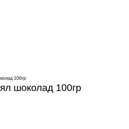
 почистващи препарати
Захарни изделия
Витамини, добавки
околад 100гр
Бял шоколад 100гр