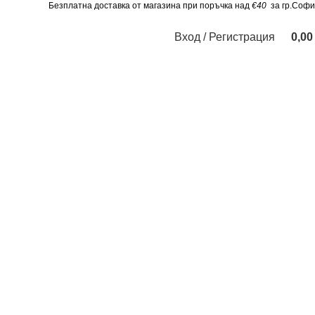
Безплатна доставка от магазина при поръчка над
€40
за гр.Софи
Вход / Регистрация
0,0
 и хомеопатия
Играчки