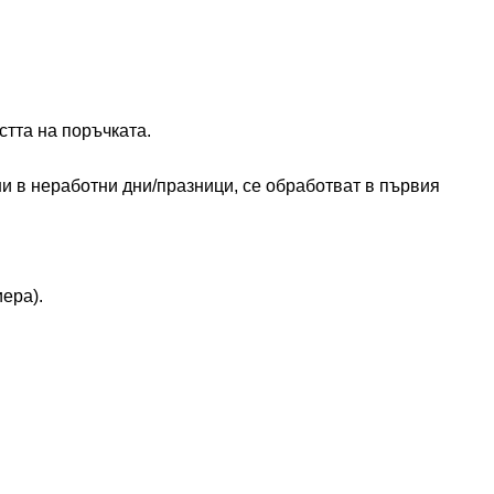
стта на поръчката.
и в неработни дни/празници, се обработват в първия
ера).