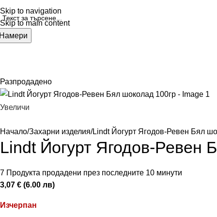
Skip to navigation
Skip to main content
Намери
даптирани млека и др.
Памперси
Козметика
Дрехи
Перилни и
Разпродадено
Увеличи
Начало
Захарни изделия
Lindt Йогурт Ягодов-Ревен Бял ш
Lindt Йогурт Ягодов-Ревен 
7
Продукта продадени през последните 10 минути
3,07 € (6.00 лв)
Изчерпан