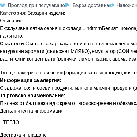
Преглед при получаване
Бърза доставка
Наложен
Категория:
Захарни изделия
Описание
Ексклузивна лятна серия шоколади LindtrnrnБелият шоколад 
на лятото.
Съставки:
Състав: захар, какаово масло, пълномаслено мл
натурални аромати (съдържат МЛЯКО), емулгатор (СОИ леци
растителни концентрати (репички, лимон, касис), аромат
Тук ще намерите повече информация за този продукт, която
Информация за алергия
:
Съдържа: соя и соеви продукти, мляко и млечни продукти (
Търговско наименование
:
Пълнеж от бял шоколад с крем от ягодово-ревен и обезмас
Допълнителна информация
ТЕГЛО
Доставка и плащане