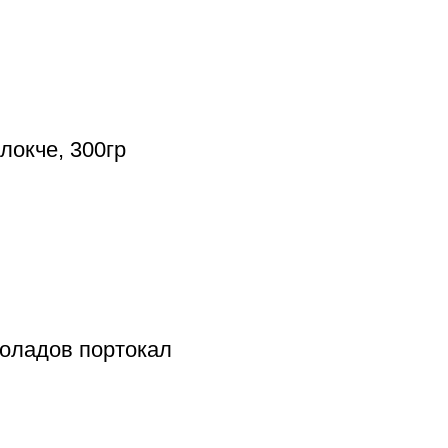
локче, 300гр
околадов портокал