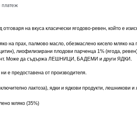
 платеж
отговаря на вкуса класически ягодово-ревен, който е изиск
яко на прах, палмово масло, обезмаслено кисело мляко на п
тин), лиофилизирани плодови парченца 1% (ягода, ревен), 
изант. Може да съдържа ЛЕШНИЦИ, БАДЕМИ и други ЯДКИ.
 ни е предоставена от производителя.
включително лактоза), ядки и ядкови продукти, лешникови 
лено мляко (35%)