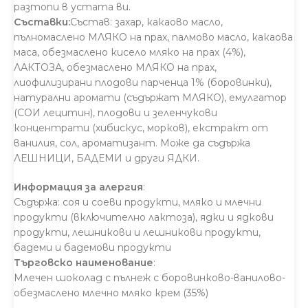
разтопи в устата ви.
Съставки:
Състав: захар, какаово масло,
пълномаслено МЛЯКО на прах, палмово масло, какаова
маса, обезмаслено кисело мляко на прах (4%),
ЛАКТОЗА, обезмаслено МЛЯКО на прах,
лиофилизирани плодови парченца 1% (боровинки),
натурални аромати (съдържат МЛЯКО), емулгатор
(СОИ лецитин), плодови и зеленчукови
концентрати (хибискус, морков), екстракт от
ванилия, сол, ароматизант. Може да съдържа
ЛЕШНИЦИ, БАДЕМИ и други ЯДКИ.
Информация за алергия
:
Съдържа: соя и соеви продукти, мляко и млечни
продукти (включително лактоза), ядки и ядкови
продукти, лешникови и лешникови продукти,
бадеми и бадемови продукти
Търговско наименование
:
Млечен шоколад с пълнеж с боровинково-ванилово-
обезмаслено млечно мляко крем (35%)