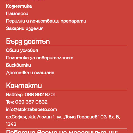
Козметика
Памперси
Перилни и почистващи препарати
Захарни изделия
Бърз достъп
Общи условия
Политика за поверителност
Бисквитки
Доставка и плащане
Контакти
Вайбър: 088 892 8701
Тел: 089 367 0632
info@stokizabebeto.com
гр.София, ж.к. Люлин 1, ул. „Тома Георгиев“ 03, вх. Б,
1343
Работно време на магазинът ни: