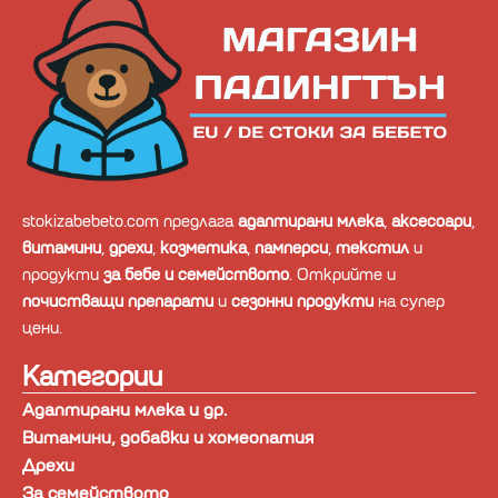
stokizabebeto.com предлага
адаптирани млека
,
аксесоари
,
витамини
,
дрехи
,
козметика
,
памперси
,
текстил
и
продукти
за бебе и семейството
. Открийте и
почистващи препарати
и
сезонни продукти
на супер
цени.
Категории
Адаптирани млека и др.
Витамини, добавки и хомеопатия
Дрехи
За семейството