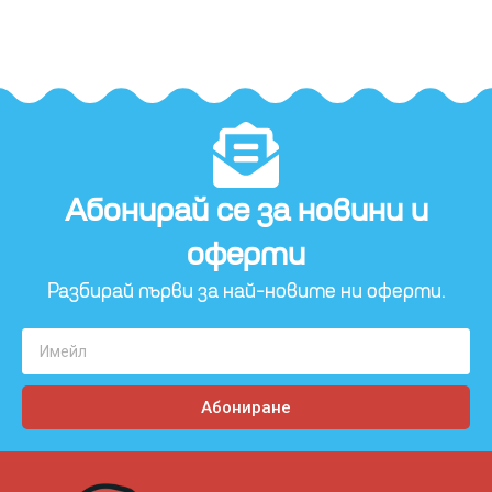
Абонирай се за новини и
оферти​
Разбирай първи за най-новите ни оферти.
Абониране