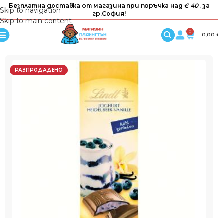
Безплатна доставка от магазина при поръчка над
€ 40
. за
Skip to navigation
гр.София!
Skip to main content
0
0,00
РАЗПРОДАДЕНО