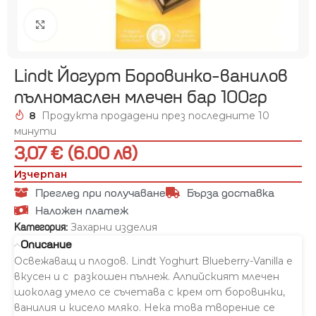
Увеличи
Lindt Йогурт Боровинко-ванилов
пълномаслен млечен бар 100гр
8
Продукта продадени през последните 10
минути
3,07 € (6.00 лв)
Изчерпан
Преглед при получаване
Бърза доставка
Наложен платеж
Захарни изделия
Категория:
Описание
Освежаващ и плодов. Lindt Yoghurt Blueberry-Vanilla е
вкусен и с разкошен пълнеж. Алпийският млечен
шоколад умело се съчетава с крем от боровинки,
ванилия и кисело мляко. Нека това творение се