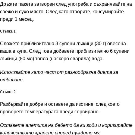
Дръжте пакета затворен след употреба и съхранявайте на
свежо и сухо място. След като отворите, консумирайте
преди 1 месец.
Стъпка 1
Сложете приблизително 3 супени лъжици (30 г) овесена
каша в купа. След това добавете приблизително 6 супени
лъжици (80 мл) топла (наскоро сваряла) вода.
Използвайте като част от разнообразна диета за
отбиване
.
Стъпка 2
Разбъркайте добре и оставете да изстине, след което
проверете температурата преди сервиране.
Оставете апетита на бебето да ви води и коригирайте
количеството хранене според нуждите му.