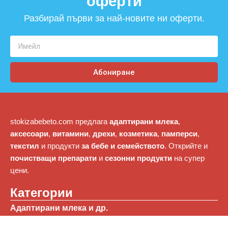
оферти​
Разбирай първи за най-новите ни оферти.
Абониране
stokizabebeto.com предлага
адаптирани млека
,
аксесоари
,
витамини
,
дрехи
,
козметика
,
памперси
,
текстил
и продукти
за бебе и семейството
. Открийте и
почистващи препарати
и
сезонни продукти
на супер
цени.
Категории
Адаптирани млека и др.
Витамини, добавки и хомеопатия