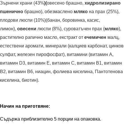
Зърнени храни (43%
)(
овесено брашно,
хидролизирано
пшенично
брашно), обезмаслено
мляко
на прах (25%),
плодови люспи (10%)(банан, боровинка, касис,
лимон),
овесени
люспи (8%), суроватъчен прах (
мляко
),
растително рапично масло, екстракт от
ечемичен
малц,
естествени аромати, минерали (калциев карбонат, цинков
сулфат, железен пирофосфат), витамини (витамин A,
витамин D3, витамин E, витамин C, витамин B1, витамин
B2, витамин B6, ниацин, фолиева киселина, Пантотенова
киселина, биотин).
Начин на приготвяне:
Съдържа приблизително 5 порции на опаковка.