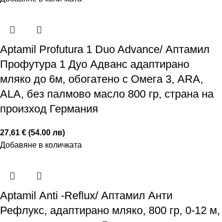
Aptamil Profutura 1 Duo Advance/ Аптамил
Профутура 1 Дуо Адванс адаптирано
мляко до 6м, обогатено с Омега 3, ARA,
ALA, без палмово масло 800 гр, страна на
произход Германия
27,61 € (54.00 лв)
Добавяне в количката
Aptamil Аnti -Reflux/ Аптамил Анти
Рефлукс, адаптирано мляко, 800 гр, 0-12 м,