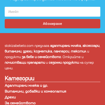
Абониране
stokizabebeto.com предлага
адаптирани млека
,
аксесоари
,
витамини
,
дрехи
,
козметика
,
памперси
,
текстил
и
продукти
за бебе и семейството
. Открийте и
почистващи препарати
и
сезонни продукти
на супер
цени.
Категории
Адаптирани млека и др.
Витамини, добавки и хомеопатия
Дрехи
За семейството