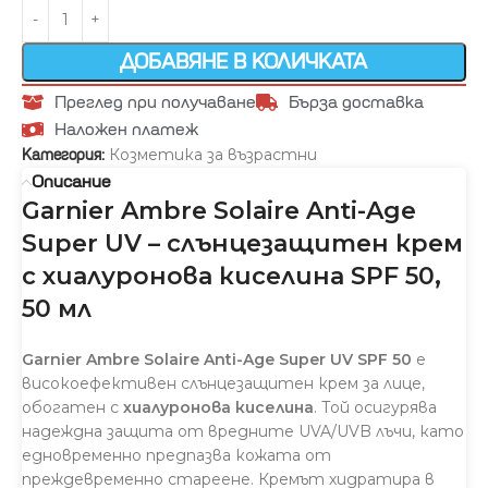
ДОБАВЯНЕ В КОЛИЧКАТА
Преглед при получаване
Бърза доставка
Наложен платеж
Козметика за възрастни
Категория:
Описание
Garnier Ambre Solaire Anti-Age
Super UV – слънцезащитен крем
с хиалуронова киселина SPF 50,
50 мл
Garnier Ambre Solaire Anti-Age Super UV SPF 50
е
високоефективен слънцезащитен крем за лице,
обогатен с
хиалуронова киселина
. Той осигурява
надеждна защита от вредните UVA/UVB лъчи, като
едновременно предпазва кожата от
преждевременно стареене. Кремът хидратира в