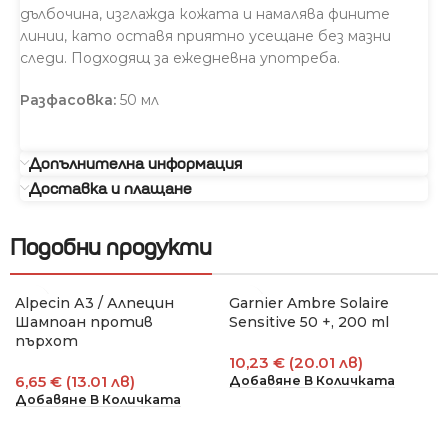
дълбочина, изглажда кожата и намалява фините
линии, като оставя приятно усещане без мазни
следи. Подходящ за ежедневна употреба.
Разфасовка:
50 мл
Допълнителна информация
Доставка и плащане
Подобни продукти
Alpecin А3 / Алпецин
Garnier Ambre Solaire
Шампоан против
Sensitive 50 +, 200 ml
пърхот
10,23 € (20.01 лв)
6,65 € (13.01 лв)
Добавяне В Количката
Добавяне В Количката