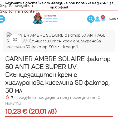
Безплатна доставка от магазина при поръчка над
€ 40
. за
Skip to navigation
гр.София!
Skip to main content
0
0,00
Увеличи
GARNIER AMBRE SOLAIRE фактор
50 АNTI AGE SUPER UV:
Слънцезащитен крем с
хиалуронова киселина 50 фактор,
50 мл
7
Продукта продадени през последните 10
минути
10,23 € (20.01 лв)