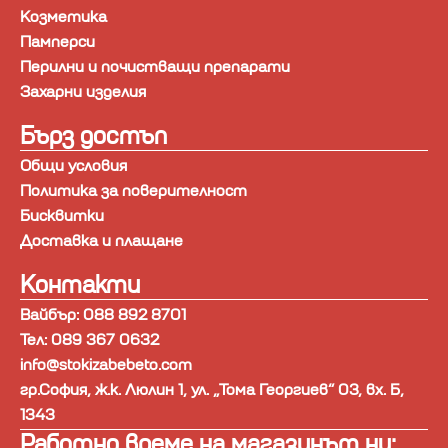
Козметика
Памперси
Перилни и почистващи препарати
Захарни изделия
Бърз достъп
Общи условия
Политика за поверителност
Бисквитки
Доставка и плащане
Контакти
Вайбър: 088 892 8701
Тел: 089 367 0632
info@stokizabebeto.com
гр.София, ж.к. Люлин 1, ул. „Тома Георгиев“ 03, вх. Б,
1343
Работно време на магазинът ни: