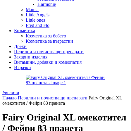
Harmonie
Mamia
Little Angels
Little ones
Fred and Flo
Козметика
Козметика за бебето
Козметика за възрастни
Дрехи
Перилни и почистващи препарати
Захарни изделия
Витамини, добавки и хомеопатия
Играчки
Увеличи
Начало
Перилни и почистващи препарати
Fairy Original XL
омекотител / Фейри 83 пранета
Fairy Original XL омекотител
/ Фейри 83 пранета