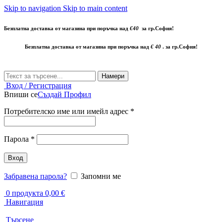
Skip to navigation
Skip to main content
Безплатна доставка от магазина при поръчка над
€40
за гр.София!
Безплатна доставка от магазина при поръчка над
€ 40
. за гр.София!
Намери
Вход / Регистрация
Впиши се
Създай Профил
Задължително
Потребителско име или имейл адрес
*
Задължително
Парола
*
Вход
Забравена парола?
Запомни ме
0
продукта
0,00
€
Навигация
Търсене