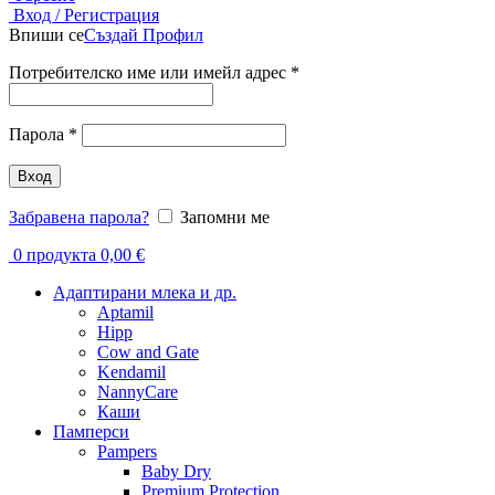
Вход / Регистрация
Впиши се
Създай Профил
Задължително
Потребителско име или имейл адрес
*
Задължително
Парола
*
Вход
Забравена парола?
Запомни ме
0
продукта
0,00
€
Адаптирани млека и др.
Aptamil
Hipp
Cow and Gate
Kendamil
NannyCare
Каши
Памперси
Pampers
Baby Dry
Premium Protection