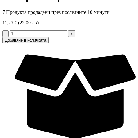
7
Продукта продадени през последните 10 минути
11,25 € (22.00 лв)
количество
за
Добавяне в количката
Fairy
Original
XL
омекотител
/
Фейри
83
пранета