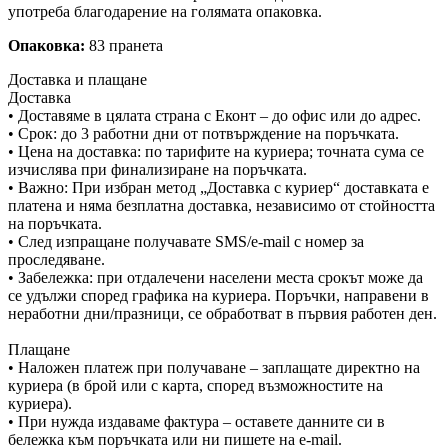
употреба благодарение на голямата опаковка.
Опаковка:
83 пранета
Доставка и плащане
Доставка
• Доставяме в цялата страна с Еконт – до офис или до адрес.
• Срок: до 3 работни дни от потвърждение на поръчката.
• Цена на доставка: по тарифите на куриера; точната сума се
изчислява при финализиране на поръчката.
• Важно: При избран метод „Доставка с куриер“ доставката е
платена и няма безплатна доставка, независимо от стойността
на поръчката.
• След изпращане получавате SMS/e-mail с номер за
проследяване.
• Забележка: при отдалечени населени места срокът може да
се удължи според графика на куриера. Поръчки, направени в
неработни дни/празници, се обработват в първия работен ден.
Плащане
• Наложен платеж при получаване – заплащате директно на
куриера (в брой или с карта, според възможностите на
куриера).
• При нужда издаваме фактура – оставете данните си в
бележка към поръчката или ни пишете на e-mail.