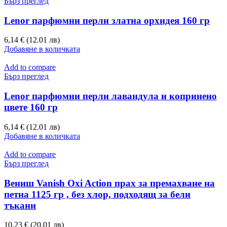
Бърз преглед
Lenor парфюмни перли златна орхидея 160 гр
6,14 € (12.01 лв)
Добавяне в количката
Add to compare
Бърз преглед
Lenor парфюмни перли лавандула и копринено
цвете 160 гр
6,14 € (12.01 лв)
Добавяне в количката
Add to compare
Бърз преглед
Вениш Vanish Oxi Action прах за премахване на
петна 1125 гр , без хлор, подходящ за бели
тъкани
10,23 € (20.01 лв)