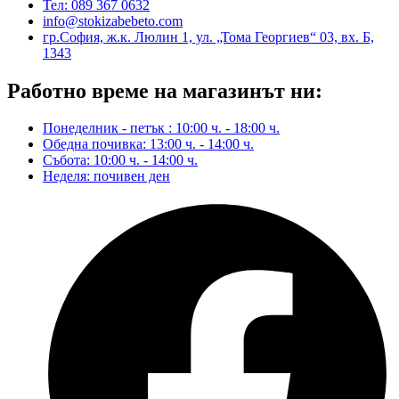
Тел: 089 367 0632
info@stokizabebeto.com
гр.София, ж.к. Люлин 1, ул. „Тома Георгиев“ 03, вх. Б,
1343
Работно време на магазинът ни:
Понеделник - петък : 10:00 ч. - 18:00 ч.
Обедна почивка: 13:00 ч. - 14:00 ч.
Събота: 10:00 ч. - 14:00 ч.
Неделя: почивен ден