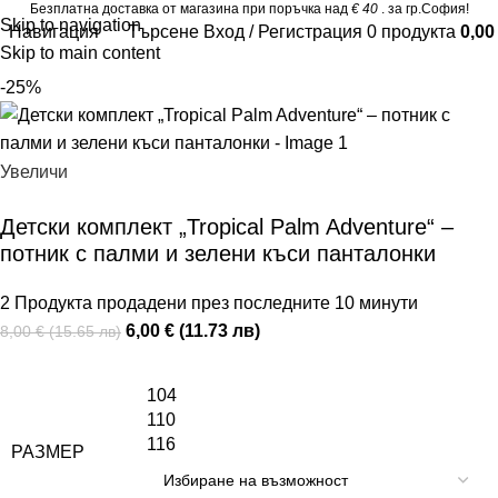
Безплатна доставка от магазина при поръчка над
€ 40
. за гр.София!
Skip to navigation
Навигация
Търсене
Вход / Регистрация
0
продукта
0,0
Skip to main content
-25%
Увеличи
Детски комплект „Tropical Palm Adventure“ –
потник с палми и зелени къси панталонки
2
Продукта продадени през последните 10 минути
6,00 € (11.73 лв)
8,00 € (15.65 лв)
104
110
116
РАЗМЕР