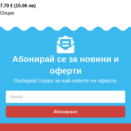
7,70 € (15.06 лв)
Опции
Абонирай се за новини и
оферти​
Разбирай първи за най-новите ни оферти.
Абониране