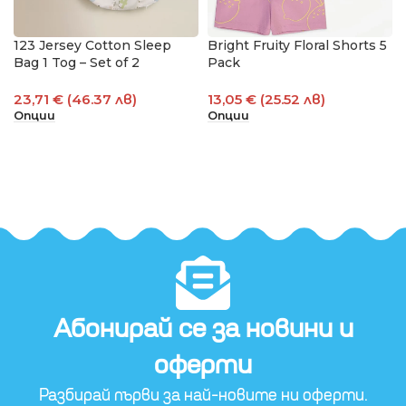
123 Jersey Cotton Sleep
Bright Fruity Floral Shorts 5
Bag 1 Tog – Set of 2
Pack
23,71 € (46.37 лв)
13,05 € (25.52 лв)
Опции
Опции
Абонирай се за новини и
оферти​
Разбирай първи за най-новите ни оферти.