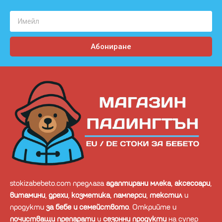
Абониране
stokizabebeto.com предлага
адаптирани млека
,
аксесоари
,
витамини
,
дрехи
,
козметика
,
памперси
,
текстил
и
продукти
за бебе и семейството
. Открийте и
почистващи препарати
и
сезонни продукти
на супер