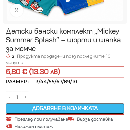
Увеличи
Детски бански комплект „Mickey
Summer Splash“ – шорти и шапка
за момче
2
Продукта продадени през последните 10
минути
6,80 € (13.30 лв)
3/4
4/5
5/6
7/8
9/10
РАЗМЕР
ДОБАВЯНЕ В КОЛИЧКАТА
Преглед при получаване
Бърза доставка
Наложен платеж