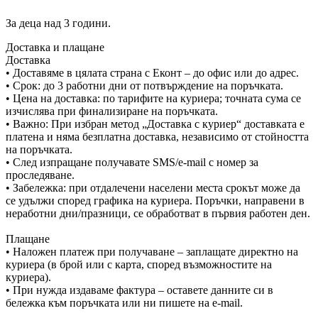
За деца над 3 години.
Доставка и плащане
Доставка
• Доставяме в цялата страна с Еконт – до офис или до адрес.
• Срок: до 3 работни дни от потвърждение на поръчката.
• Цена на доставка: по тарифите на куриера; точната сума се
изчислява при финализиране на поръчката.
• Важно: При избран метод „Доставка с куриер“ доставката е
платена и няма безплатна доставка, независимо от стойността
на поръчката.
• След изпращане получавате SMS/e-mail с номер за
проследяване.
• Забележка: при отдалечени населени места срокът може да
се удължи според графика на куриера. Поръчки, направени в
неработни дни/празници, се обработват в първия работен ден.
Плащане
• Наложен платеж при получаване – заплащате директно на
куриера (в брой или с карта, според възможностите на
куриера).
• При нужда издаваме фактура – оставете данните си в
бележка към поръчката или ни пишете на e-mail.