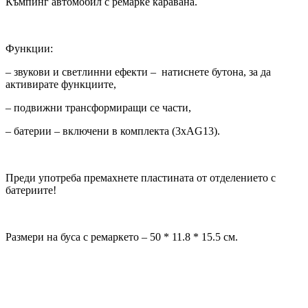
Къмпинг автомобил с ремарке каравана.
Функции:
– звукови и светлинни ефекти – натиснете бутона, за да
активирате функциите,
– подвижни трансформиращи се части,
– батерии – включени в комплекта (3xAG13).
Преди употреба премахнете пластината от отделението с
батериите!
Размери на буса с ремаркето – 50 * 11.8 * 15.5 см.