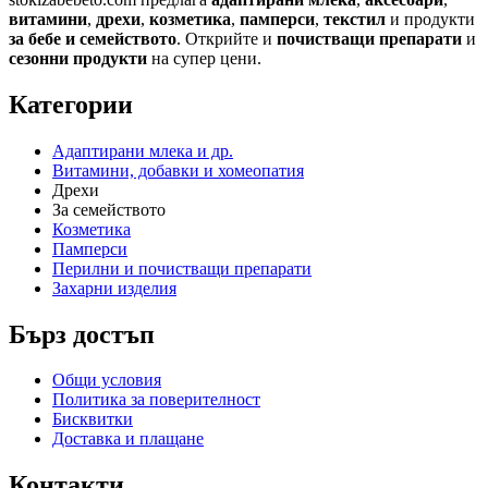
витамини
,
дрехи
,
козметика
,
памперси
,
текстил
и продукти
за бебе и семейството
. Открийте и
почистващи препарати
и
сезонни продукти
на супер цени.
Категории
Адаптирани млека и др.
Витамини, добавки и хомеопатия
Дрехи
За семейството
Козметика
Памперси
Перилни и почистващи препарати
Захарни изделия
Бърз достъп
Общи условия
Политика за поверителност
Бисквитки
Доставка и плащане
Контакти