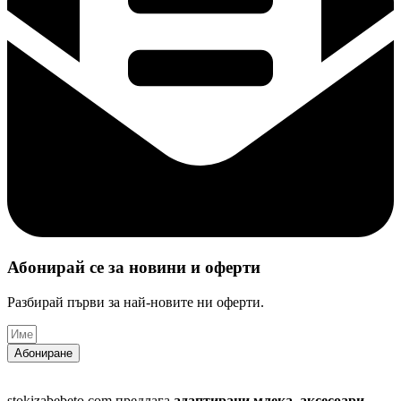
Абонирай се за новини и оферти​
Разбирай първи за най-новите ни оферти.
Абониране
stokizabebeto.com предлага
адаптирани млека
,
аксесоари
,