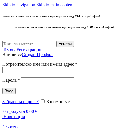
Skip to navigation
Skip to main content
Безплатна доставка от магазина при поръчка над
€40
за гр.София!
Безплатна доставка от магазина при поръчка над
€ 40
. за гр.София!
Намери
Вход / Регистрация
Впиши се
Създай Профил
Задължително
Потребителско име или имейл адрес
*
Задължително
Парола
*
Вход
Забравена парола?
Запомни ме
0
продукта
0,00
€
Навигация
Търсене