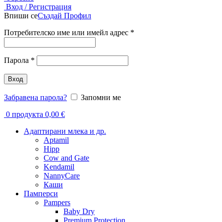
Вход / Регистрация
Впиши се
Създай Профил
Задължително
Потребителско име или имейл адрес
*
Задължително
Парола
*
Вход
Забравена парола?
Запомни ме
0
продукта
0,00
€
Адаптирани млека и др.
Aptamil
Hipp
Cow and Gate
Kendamil
NannyCare
Каши
Памперси
Pampers
Baby Dry
Premium Protection