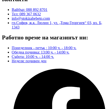
Вайбър: 088 892 8701
Тел: 089 367 0632
info@stokizabebeto.com
гр.София, ж.к. Люлин 1, ул. „Тома Георгиев“ 03, вх. Б,
1343
Работно време на магазинът ни:
Понеделник - петък : 10:00 ч. - 18:00 ч.
Обедна почивка: 13:00 ч. - 14:00 ч.
Събота: 10:00 ч. - 14:00 ч.
Неделя: почивен ден