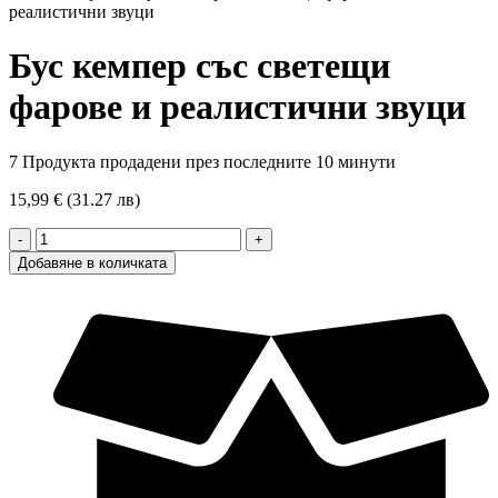
реалистични звуци
Бус кемпер със светещи
фарове и реалистични звуци
7
Продукта продадени през последните 10 минути
15,99 € (31.27 лв)
количество
за
Добавяне в количката
Бус
кемпер
със
светещи
фарове
и
реалистични
звуци