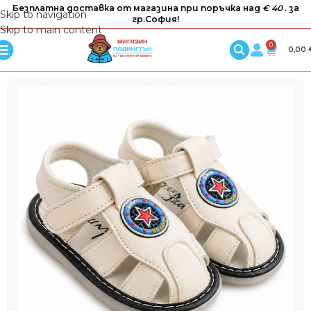
Безплатна доставка от магазина при поръчка над
€ 40
. за
Skip to navigation
гр.София!
Skip to main content
0
0,00