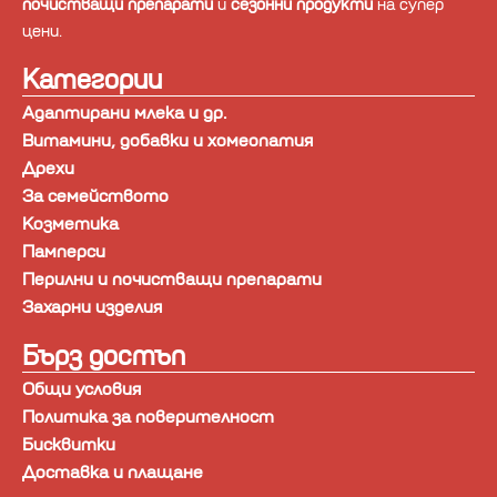
почистващи препарати
и
сезонни продукти
на супер
цени.
Категории
Адаптирани млека и др.
Витамини, добавки и хомеопатия
Дрехи
За семейството
Козметика
Памперси
Перилни и почистващи препарати
Захарни изделия
Бърз достъп
Общи условия
Политика за поверителност
Бисквитки
Доставка и плащане