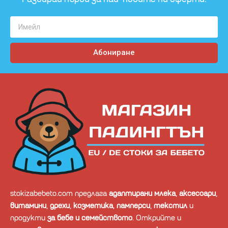
Абониране
stokizabebeto.com предлага
адаптирани млека
,
аксесоари
,
витамини
,
дрехи
,
козметика
,
памперси
,
текстил
и
продукти
за бебе и семейството
. Открийте и