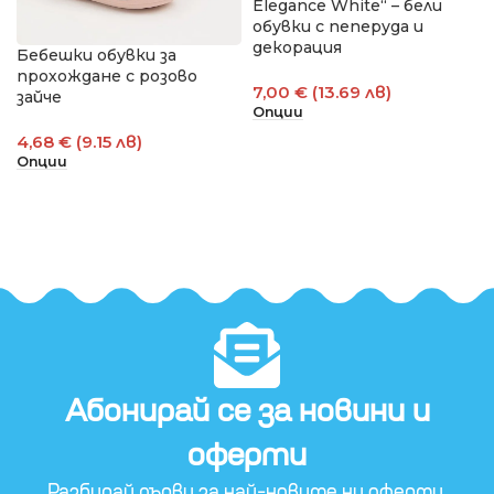
Elegance White“ – бели
обувки с пеперуда и
декорация
Бебешки обувки за
прохождане с розово
7,00 € (13.69 лв)
зайче
Опции
4,68 € (9.15 лв)
Опции
Абонирай се за новини и
оферти​
Разбирай първи за най-новите ни оферти.