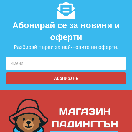
Абонирай се за новини и
оферти​
Разбирай първи за най-новите ни оферти.
Абониране