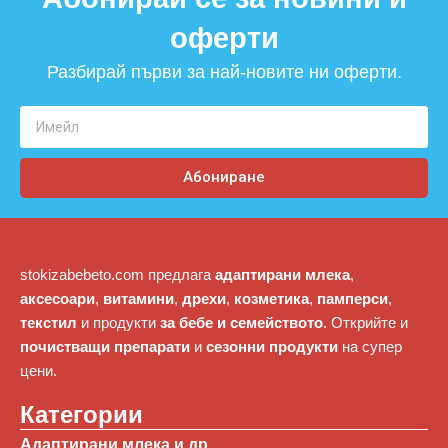
оферти​
Разбирай първи за най-новите ни оферти.
Абониране
stokizabebeto.com предлага
адаптирани млека
,
аксесоари
,
витамини
,
дрехи
,
козметика
,
памперси
,
текстил
и продукти
за бебе и семейството
. Открийте и
почистващи препарати
и
сезонни продукти
на супер
цени.
Категории
Адаптирани млека и др.