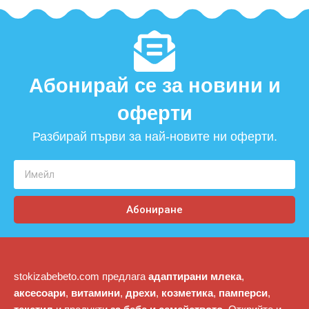
Абонирай се за новини и
оферти​
Разбирай първи за най-новите ни оферти.
Абониране
stokizabebeto.com предлага
адаптирани млека
,
аксесоари
,
витамини
,
дрехи
,
козметика
,
памперси
,