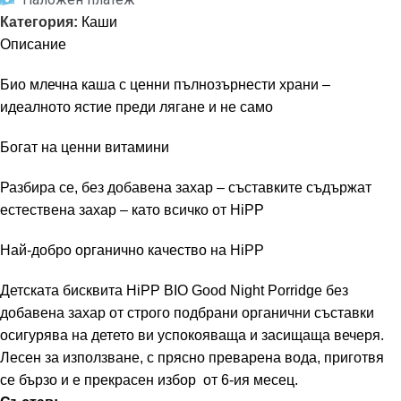
Категория:
Каши
Описание
Био млечна каша с ценни пълнозърнести храни –
идеалното ястие преди лягане и не само
Богат на ценни витамини
Разбира се, без добавена захар – съставките съдържат
естествена захар – като всичко от HiPP
Най-добро органично качество на HiPP
Детската бисквита HiPP BIO Good Night Porridge без
добавена захар от строго подбрани органични съставки
осигурява на детето ви успокояваща и засищаща вечеря.
Лесен за използване, с прясно преварена вода, приготвя
се бързо и е прекрасен избор от 6-ия месец.