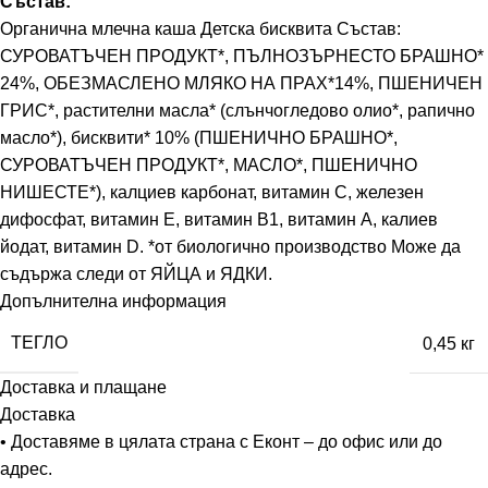
Състав:
Органична млечна каша Детска бисквита Състав:
СУРОВАТЪЧЕН ПРОДУКТ*, ПЪЛНОЗЪРНЕСТО БРАШНО*
24%, ОБЕЗМАСЛЕНО МЛЯКО НА ПРАХ*14%, ПШЕНИЧЕН
ГРИС*, растителни масла* (слънчогледово олио*, рапично
масло*), бисквити* 10% (ПШЕНИЧНО БРАШНО*,
СУРОВАТЪЧЕН ПРОДУКТ*, МАСЛО*, ПШЕНИЧНО
НИШЕСТЕ*), калциев карбонат, витамин С, железен
дифосфат, витамин Е, витамин В1, витамин А, калиев
йодат, витамин D. *от биологично производство Може да
съдържа следи от ЯЙЦА и ЯДКИ.
Допълнителна информация
ТЕГЛО
0,45 кг
Доставка и плащане
Доставка
• Доставяме в цялата страна с Еконт – до офис или до
адрес.