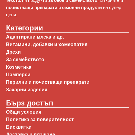
текстил
и продукти
за бебе и семейството
. Открийте и
почистващи препарати
и
сезонни продукти
на супер
цени.
Категории
Адаптирани млека и др.
Витамини, добавки и хомеопатия
Дрехи
За семейството
Козметика
Памперси
Перилни и почистващи препарати
Захарни изделия
Бърз достъп
Общи условия
Политика за поверителност
Бисквитки
Доставка и плащане