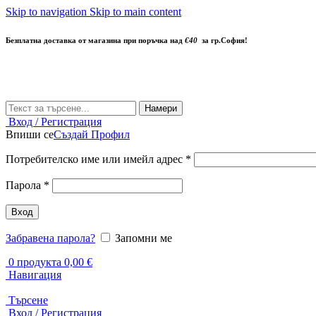
Skip to navigation
Skip to main content
Безплатна доставка от магазина при поръчка над
€40
за гр.София!
Намери
Вход / Регистрация
Впиши се
Създай Профил
Задължително
Потребителско име или имейл адрес
*
Задължително
Парола
*
Вход
Забравена парола?
Запомни ме
0
продукта
0,00
€
Навигация
Търсене
Вход / Регистрация