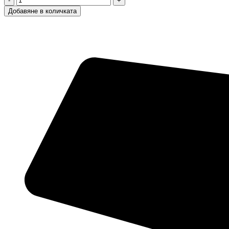
за
Добавяне в количката
Пелени
Little
Ones
3
/
Литъл
Уанс
3,
5-
9
кг,
56
бр