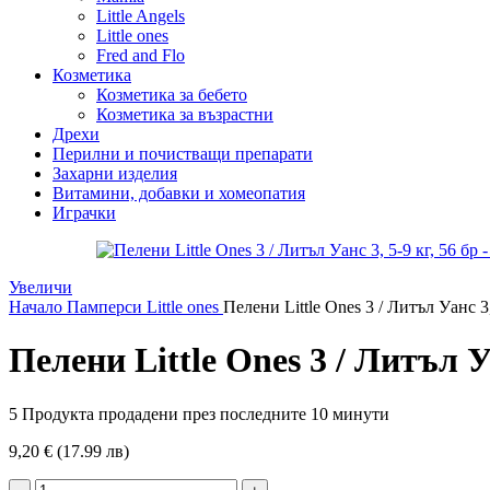
Little Angels
Little ones
Fred and Flo
Козметика
Козметика за бебето
Козметика за възрастни
Дрехи
Перилни и почистващи препарати
Захарни изделия
Витамини, добавки и хомеопатия
Играчки
Увеличи
Начало
Памперси
Little ones
Пелени Little Ones 3 / Литъл Уанс 3,
Пелени Little Ones 3 / Литъл Уа
5
Продукта продадени през последните 10 минути
9,20 € (17.99 лв)
количество