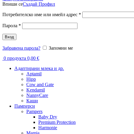
Впиши се
Създай Профил
Задължително
Потребителско име или имейл адрес
*
Задължително
Парола
*
Вход
Забравена парола?
Запомни ме
0
продукта
0,00
€
Адаптирани млека и др.
Aptamil
Hipp
Cow and Gate
Kendamil
NannyCare
Каши
Памперси
Pampers
Baby Dry
Premium Protection
Harmonie
Mamia