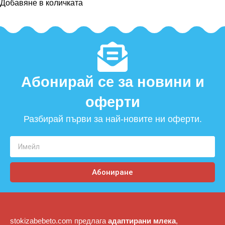
Добавяне в количката
Абонирай се за новини и
оферти​
Разбирай първи за най-новите ни оферти.
Абониране
stokizabebeto.com предлага
адаптирани млека
,