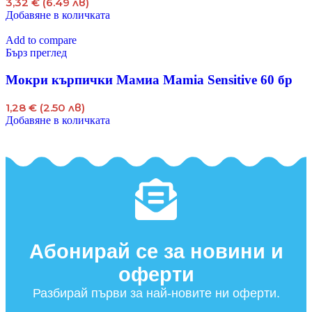
3,32 € (6.49 лв)
Добавяне в количката
Add to compare
Бърз преглед
Мокри кърпички Мамиа Mamia Sensitive 60 бр
1,28 € (2.50 лв)
Добавяне в количката
Абонирай се за новини и
оферти​
Разбирай първи за най-новите ни оферти.