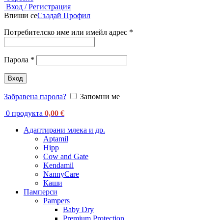
Вход / Регистрация
Впиши се
Създай Профил
Потребителско име или имейл адрес
*
Парола
*
Вход
Забравена парола?
Запомни ме
0
продукта
0,00
€
Адаптирани млека и др.
Aptamil
Hipp
Cow and Gate
Kendamil
NannyCare
Каши
Памперси
Pampers
Baby Dry
Premium Protection