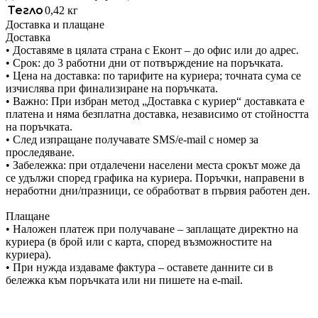
Тегло
0,42 кг
Доставка и плащане
Доставка
• Доставяме в цялата страна с Еконт – до офис или до адрес.
• Срок: до 3 работни дни от потвърждение на поръчката.
• Цена на доставка: по тарифите на куриера; точната сума се
изчислява при финализиране на поръчката.
• Важно: При избран метод „Доставка с куриер“ доставката е
платена и няма безплатна доставка, независимо от стойността
на поръчката.
• След изпращане получавате SMS/e-mail с номер за
проследяване.
• Забележка: при отдалечени населени места срокът може да
се удължи според графика на куриера. Поръчки, направени в
неработни дни/празници, се обработват в първия работен ден.
Плащане
• Наложен платеж при получаване – заплащате директно на
куриера (в брой или с карта, според възможностите на
куриера).
• При нужда издаваме фактура – оставете данните си в
бележка към поръчката или ни пишете на e-mail.