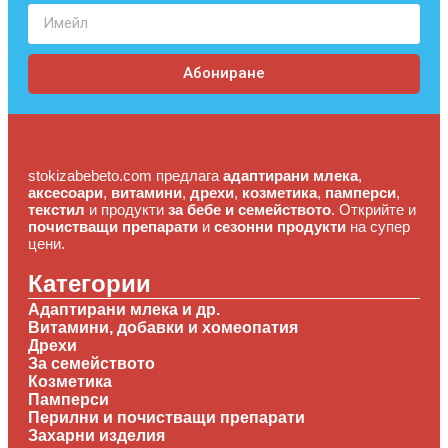
Абониране
stokizabebeto.com предлага
адаптирани млека
,
аксесоари
,
витамини
,
дрехи
,
козметика
,
памперси
,
текстил
и продукти
за бебе и семейството
. Открийте и
почистващи препарати
и
сезонни продукти
на супер
цени.
Категории
Адаптирани млека и др.
Витамини, добавки и хомеопатия
Дрехи
За семейството
Козметика
Памперси
Перилни и почистващи препарати
Захарни изделия