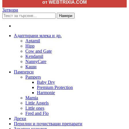
от WEBTRIXIA.COM
Затвори
Намери
Адаптирани млека и др.
Aptamil
Hipp
Cow and Gate
Kendamil
NannyCare
Каши
Памперси
Pampers
Baby Dry
Premium Protection
Harmonie
Mamia
Little Angels
Little ones
Fred and Flo
Дрехи
Перилни и почистващи препарати
Захарни изделия