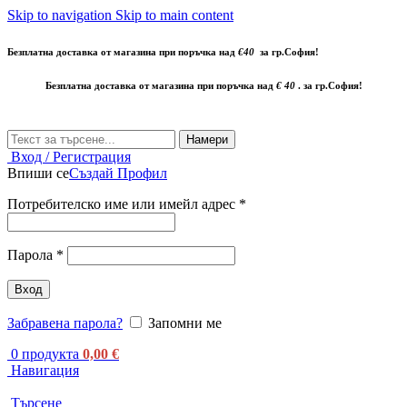
Skip to navigation
Skip to main content
Безплатна доставка от магазина при поръчка над
€40
за гр.София!
Безплатна доставка от магазина при поръчка над
€ 40
. за гр.София!
Намери
Вход / Регистрация
Впиши се
Създай Профил
Потребителско име или имейл адрес
*
Парола
*
Вход
Забравена парола?
Запомни ме
0
продукта
0,00
€
Навигация
Търсене