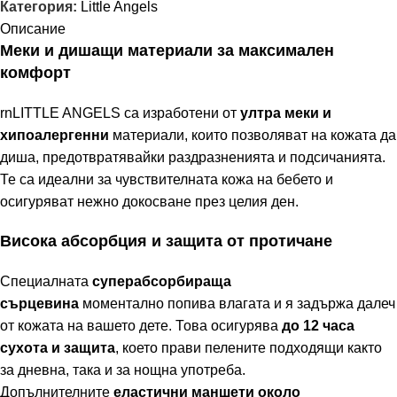
Категория:
Little Angels
Описание
Меки и дишащи материали за максимален
комфорт
rnLITTLE ANGELS са изработени от
ултра меки и
хипоалергенни
материали, които позволяват на кожата да
диша, предотвратявайки раздразненията и подсичанията.
Те са идеални за чувствителната кожа на бебето и
осигуряват нежно докосване през целия ден.
Висока абсорбция и защита от протичане
Специалната
суперабсорбираща
сърцевина
моментално попива влагата и я задържа далеч
от кожата на вашето дете. Това осигурява
до 12 часа
сухота и защита
, което прави пелените подходящи както
за дневна, така и за нощна употреба.
Допълнителните
еластични маншети около