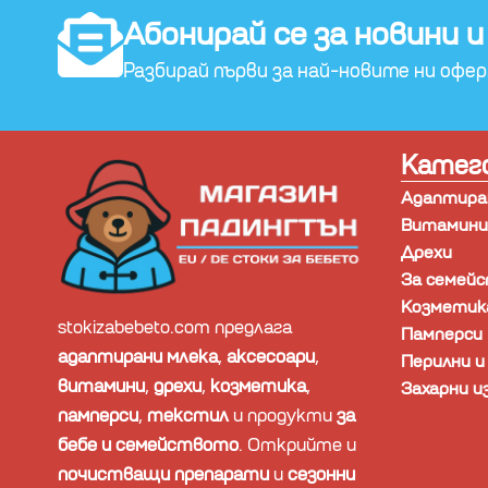
Абонирай се за новини и
Разбирай първи за най-новите ни офе
Катег
Адаптиран
Витамини,
Дрехи
За семей
Козметик
stokizabebeto.com предлага
Памперси
адаптирани млека
,
аксесоари
,
Перилни 
витамини
,
дрехи
,
козметика
,
Захарни и
памперси
,
текстил
и продукти
за
бебе и семейството
. Открийте и
почистващи препарати
и
сезонни