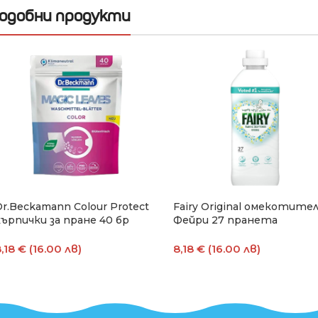
одобни продукти
Dr.Beckamann Colour Protect
Fairy Original омекотител
кърпички за пране 40 бр
Фейри 27 пранета
,18 € (16.00 лв)
8,18 € (16.00 лв)
Добавяне В Количката
Добавяне В Количката