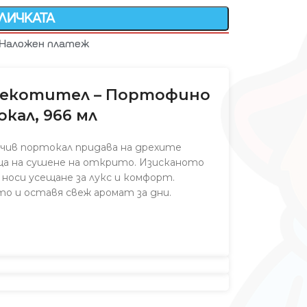
ОЛИЧКАТА
Наложен платеж
омекотител – Портофино
кал, 966 мл
рчив портокал придава на дрехите
ща на сушене на открито. Изисканото
носи усещане за лукс и комфорт.
о и оставя свеж аромат за дни.