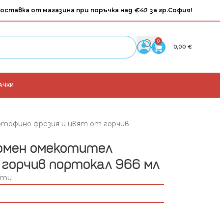
оставка от магазина при поръчка над
€40
за гр.София!
0
0,00
€
АЧКИ
ртофино фрезия и цвят от горчив
фюмeн омекотител
горчив портокал 966 мл
ути