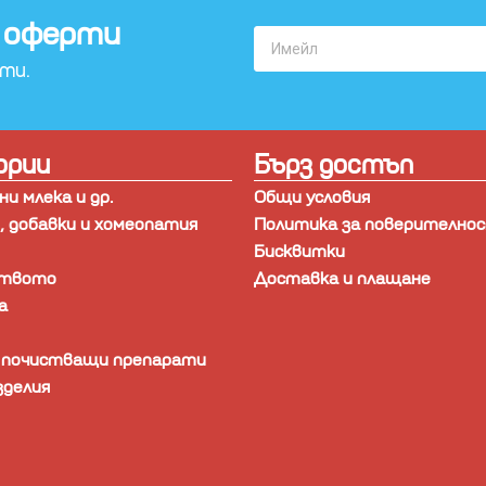
 оферти​
рти.
ории
Бърз достъп
и млека и др.
Общи условия
 добавки и хомеопатия
Политика за поверително
Бисквитки
ството
Доставка и плащане
а
и почистващи препарати
зделия