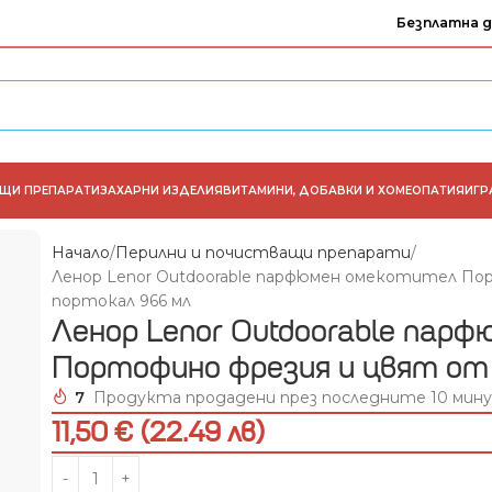
Безплатна д
АЩИ ПРЕПАРАТИ
ЗАХАРНИ ИЗДЕЛИЯ
ВИТАМИНИ, ДОБАВКИ И ХОМЕОПАТИЯ
ИГР
Начало
Перилни и почистващи препарати
Ленор Lenor Outdoorable парфюмeн омекотител По
портокал 966 мл
Ленор Lenor Outdoorable пар
Портофино фрезия и цвят от 
7
Продукта продадени през последните 10 мин
11,50 € (22.49 лв)