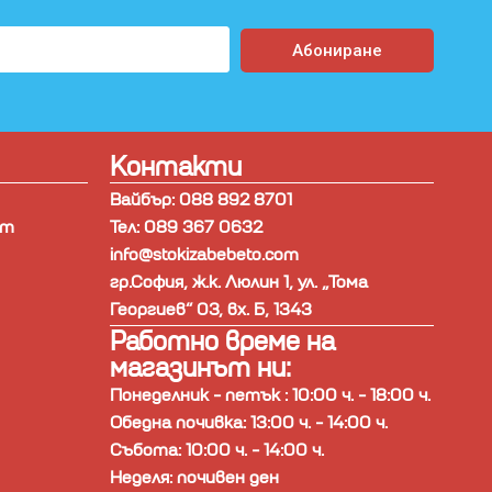
Абониране
Контакти
Вайбър: 088 892 8701
ст
Тел: 089 367 0632
info@stokizabebeto.com
гр.София, ж.к. Люлин 1, ул. „Тома
Георгиев“ 03, вх. Б, 1343
Работно време на
магазинът ни:
Понеделник - петък : 10:00 ч. - 18:00 ч.
Обедна почивка: 13:00 ч. - 14:00 ч.
Събота: 10:00 ч. - 14:00 ч.
Неделя: почивен ден