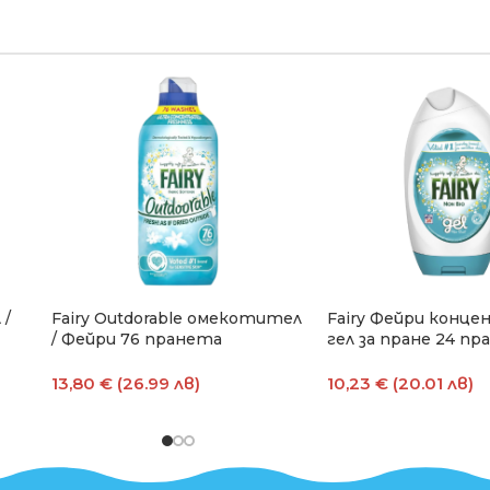
 /
Fairy Outdorable омекотител
Fairy Фейри конц
/ Фейри 76 пранета
гел за пране 24 п
13,80 € (26.99 лв)
10,23 € (20.01 лв)
Добавяне В Количката
Добавяне В Количк