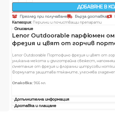
ДОБАВЯНЕ В К
Преглед при получаване
Бърза доставка
Перилни и почистващи препарати
Категория:
Описание
Lenor Outdoorable парфюмен 
фрезия и цвят от горчив порто
Lenor Outdoorable Портофино фрезия и цвят от го
уникална мекота и дълготрайна свежест, напомня
съчетание от фрезия и флорални цитрусови нотки 
Формулата защитава тъканите, улеснява гладенет
Опаковка:
966 мл
Допълнителна информация
Доставка и плащане