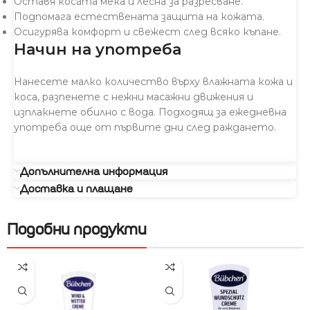
Оставя косата мека и лесна за разресване.
Подпомага естествената защита на кожата.
Осигурява комфорт и свежест след всяко къпане.
Начин на употреба
Нанесете малко количество върху влажната кожа и
коса, разпенете с нежни масажни движения и
изплакнете обилно с вода. Подходящ за ежедневна
употреба още от първите дни след раждането.
Допълнителна информация
Доставка и плащане
Подобни продукти