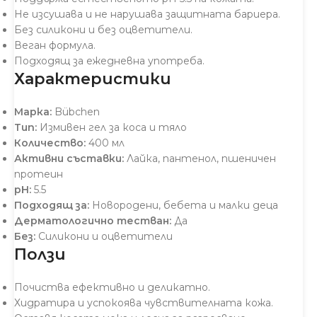
Не изсушава и не нарушава защитната бариера.
Без силикони и без оцветители.
Веган формула.
Подходящ за ежедневна употреба.
Характеристики
Марка:
Bübchen
Тип:
Измивен гел за коса и тяло
Количество:
400 мл
Активни съставки:
Лайка, пантенол, пшеничен
протеин
pH:
5.5
Подходящ за:
Новородени, бебета и малки деца
Дерматологично тестван:
Да
Без:
Силикони и оцветители
Ползи
Почиства ефективно и деликатно.
Хидратира и успокоява чувствителната кожа.