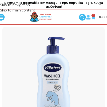
Безплатна доставка от магазина при поръчка над
€ 40
. за
Skip to navigation
гр.София!
Skip to main content
0
0,00