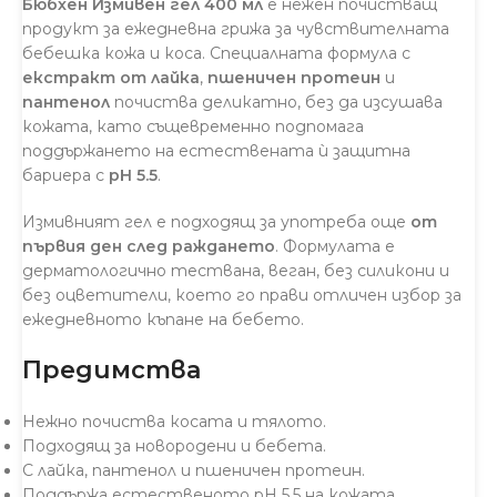
Бюбхен Измивен гел 400 мл
е нежен почистващ
продукт за ежедневна грижа за чувствителната
бебешка кожа и коса. Специалната формула с
екстракт от лайка
,
пшеничен протеин
и
пантенол
почиства деликатно, без да изсушава
кожата, като същевременно подпомага
поддържането на естествената ѝ защитна
бариера с
pH 5.5
.
Измивният гел е подходящ за употреба още
от
първия ден след раждането
. Формулата е
дерматологично тествана, веган, без силикони и
без оцветители, което го прави отличен избор за
ежедневното къпане на бебето.
Предимства
Нежно почиства косата и тялото.
Подходящ за новородени и бебета.
С лайка, пантенол и пшеничен протеин.
Поддържа естественото pH 5.5 на кожата.