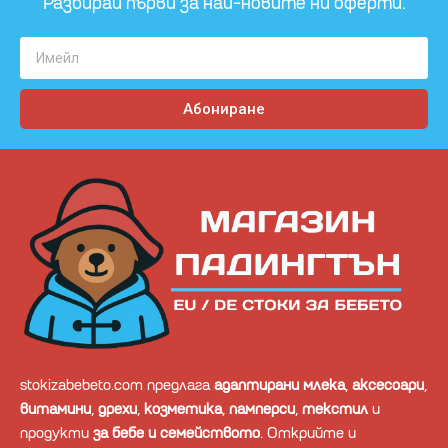
Разбирай първи за най-новите ни оферти.
Абониране
stokizabebeto.com предлага
адаптирани млека
,
аксесоари
,
витамини
,
дрехи
,
козметика
,
памперси
,
текстил
и
продукти
за бебе и семейството
. Открийте и