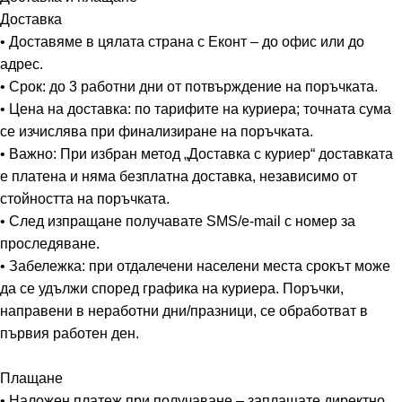
Доставка
• Доставяме в цялата страна с Еконт – до офис или до
адрес.
• Срок: до 3 работни дни от потвърждение на поръчката.
• Цена на доставка: по тарифите на куриера; точната сума
се изчислява при финализиране на поръчката.
• Важно: При избран метод „Доставка с куриер“ доставката
е платена и няма безплатна доставка, независимо от
стойността на поръчката.
• След изпращане получавате SMS/e-mail с номер за
проследяване.
• Забележка: при отдалечени населени места срокът може
да се удължи според графика на куриера. Поръчки,
направени в неработни дни/празници, се обработват в
първия работен ден.
Плащане
• Наложен платеж при получаване – заплащате директно