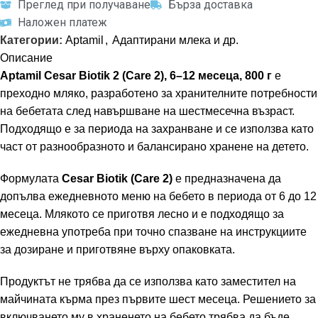
Преглед при получаване
Бърза доставка
Наложен платеж
Категории:
Aptamil
,
Адаптирани млека и др.
Описание
Aptamil Cesar Biotik 2 (Care 2), 6–12 месеца, 800 г
е
преходно мляко, разработено за хранителните потребности
на бебетата след навършване на шестмесечна възраст.
Подходящо е за периода на захранване и се използва като
част от разнообразното и балансирано хранене на детето.
Формулата
Cesar Biotik (Care 2)
е предназначена да
допълва ежедневното меню на бебето в периода от 6 до 12
месеца. Млякото се приготвя лесно и е подходящо за
ежедневна употреба при точно спазване на инструкциите
за дозиране и приготвяне върху опаковката.
Продуктът не трябва да се използва като заместител на
майчината кърма през първите шест месеца. Решението за
включването му в храненето на бебето трябва да бъде