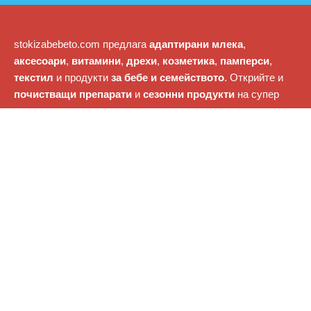
stokizabebeto.com предлага
адаптирани млека
,
аксесоари
,
витамини
,
дрехи
,
козметика
,
памперси
,
текстил
и продукти
за бебе и семейството
. Открийте и
почистващи препарати
и
сезонни продукти
на супер
цени.
Категории
Адаптирани млека и др.
Витамини, добавки и хомеопатия
Дрехи
За семейството
Козметика
Памперси
Перилни и почистващи препарати
Захарни изделия