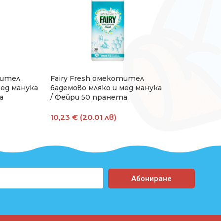
тител
Fairy Fresh омекотител
Lenor парф
мед манука
бадемово мляко и мед манука
гр
а
/ Фейри 50 пранета
7,67 € (15.0
10,23 € (20.01 лв)
Добавяне В 
ата
Добавяне В Количката
Абониране