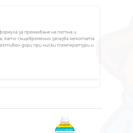
 формула за премахване на петна и
а, като същевременно запазва мекотата
фективен дори при ниски температури и