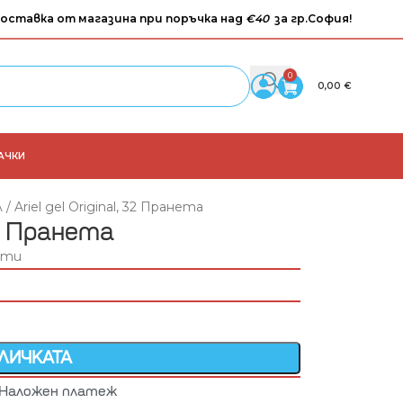
оставка от магазина при поръчка над
€40
за гр.София!
0
0,00
€
АЧКИ
 / Ariel gel Original, 32 Пранета
 32 Пранета
ути
ОЛИЧКАТА
Наложен платеж