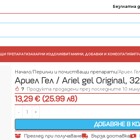
Безплатна д
АЩИ ПРЕПАРАТИ
ЗАХАРНИ ИЗДЕЛИЯ
ВИТАМИНИ, ДОБАВКИ И ХОМЕОПАТИЯ
ИГР
Начало
Перилни и почистващи препарати
Ариел Гел
Ариел Гел / Ariel gel Original,
7
Продукта продадени през последните 10 мин
13,29 € (25.99 лв)
ДОБАВЯНЕ В К
Преглед при получаване
Бърза доставка