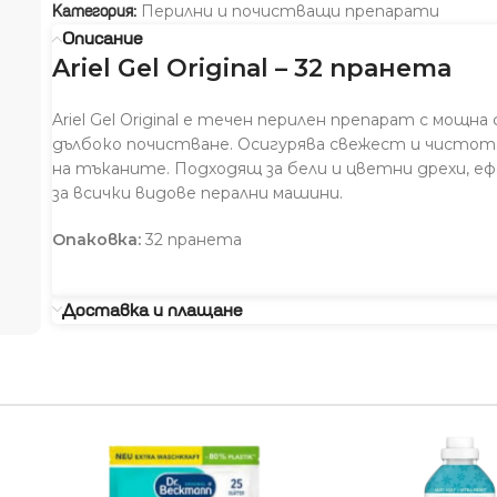
Перилни и почистващи препарати
Категория:
Описание
Ariel Gel Original – 32 пранета
Ariel Gel Original е течен перилен препарат с мощна
дълбоко почистване. Осигурява свежест и чистот
на тъканите. Подходящ за бели и цветни дрехи, е
за всички видове перални машини.
Опаковка:
32 пранета
Доставка и плащане