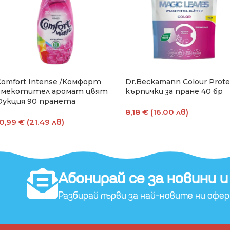
Comfort Intense /Комфорт
Dr.Beckamann Colour Prote
омекотител аромат цвят
кърпички за пране 40 бр
Фукция 90 пранета
8,18 € (16.00 лв)
0,99 € (21.49 лв)
Добавяне В Количката
Добавяне В Количката
Абонирай се за новини и
Разбирай първи за най-новите ни офе