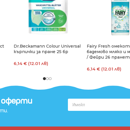
ct
Dr.Beckamann Colour Universal
Fairy Fresh омеко
кърпички за пране 25 бр
бадемово мляко и 
/ Фейри 26 пранет
6,14 € (12.01 лв)
6,14 € (12.01 лв)
Добавяне В Количката
Добавяне В Количк
 оферти​
рти.